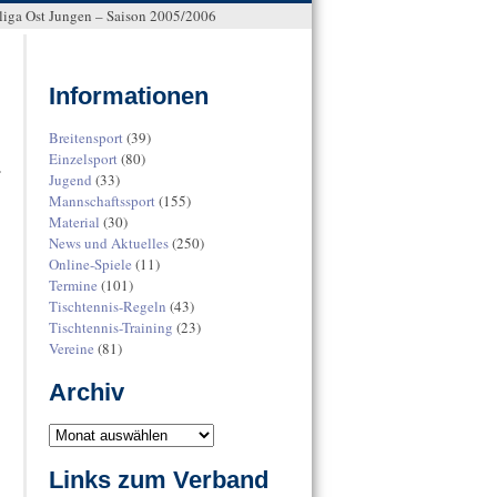
liga Ost Jungen – Saison 2005/2006
Informationen
Breitensport
(39)
Einzelsport
(80)
r
Jugend
(33)
Mannschaftssport
(155)
Material
(30)
News und Aktuelles
(250)
Online-Spiele
(11)
Termine
(101)
Tischtennis-Regeln
(43)
Tischtennis-Training
(23)
Vereine
(81)
Archiv
Links zum Verband