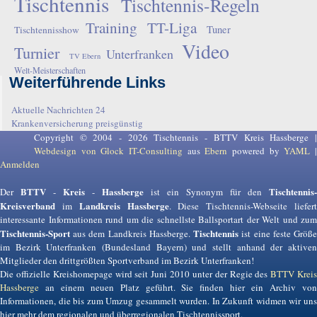
Tischtennis
Tischtennis-Regeln
Training
TT-Liga
Tuner
Tischtennisshow
Video
Turnier
Unterfranken
TV Ebern
Welt-Meisterschaften
Weiterführende Links
Aktuelle Nachrichten 24
Krankenversicherung preisgünstig
Copyright © 2004 - 2026 Tischtennis - BTTV Kreis Hassberge |
Webdesign von Glock IT-Consulting
aus
Ebern
powered by
YAML
Anmelden
BTTV
Kreis
Hassberge
Tischtennis-
Der
-
-
ist ein Synonym für den
Kreisverband
Landkreis Hassberge
im
. Diese Tischtennis-Webseite liefer
interessante Informationen rund um die schnellste Ballsportart der Welt und zum
Tischtennis-Sport
Tischtennis
aus dem Landkreis Hassberge.
ist eine feste Größ
im Bezirk Unterfranken (Bundesland Bayern) und stellt anhand der aktiven
Mitglieder den drittgrößten Sportverband im Bezirk Unterfranken!
Die offizielle Kreishomepage wird seit Juni 2010 unter der Regie des
BTTV Krei
Hassberge
an einem neuen Platz geführt. Sie finden hier ein Archiv von
Informationen, die bis zum Umzug gesammelt wurden. In Zukunft widmen wir uns
hier mehr dem regionalen und überregionalen Tischtennissport.