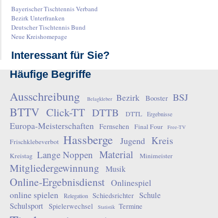
Bayerischer Tischtennis Verband
Bezirk Unterfranken
Deutscher Tischtennis Bund
Neue Kreishomepage
Interessant für Sie?
Häufige Begriffe
Ausschreibung
BSJ
Bezirk
Booster
Belagkleber
BTTV
Click-TT
DTTB
DTTL
Ergebnisse
Europa-Meisterschaften
Fernsehen
Final Four
Free-TV
Hassberge
Kreis
Jugend
Frischklebeverbot
Material
Lange Noppen
Kreistag
Minimeister
Mitgliedergewinnung
Musik
Online-Ergebnisdienst
Onlinespiel
online spielen
Schule
Schiedsrichter
Relegation
Schulsport
Spielerwechsel
Termine
Statistik