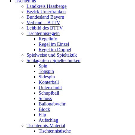
Tischtennis
Landkreis Hassberge
Bezirk Unterfranken
Bundesland Bayern
Verband – BTTV
Leitbild des BTTV
Tischtennisregeln
Regelinfo
Regel im Einzel
Regel im Doppel
Spielweise und Spieltaktik
Schlagarten / Spieltechniken
Spin
Topspin
Sidespin
Konterball
Unterschnitt
Schupfball
Schuss
Ballonabwehr
Block
Flip
Aufschlag
Tischtennis-Material
Tischtennistische