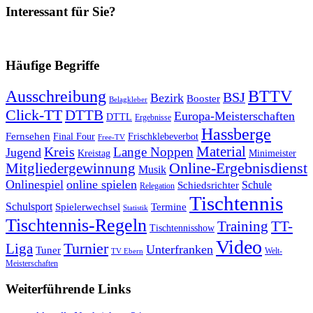
Interessant für Sie?
Häufige Begriffe
Ausschreibung
BTTV
BSJ
Bezirk
Booster
Belagkleber
Click-TT
DTTB
Europa-Meisterschaften
DTTL
Ergebnisse
Hassberge
Fernsehen
Final Four
Frischklebeverbot
Free-TV
Kreis
Material
Lange Noppen
Jugend
Kreistag
Minimeister
Mitgliedergewinnung
Online-Ergebnisdienst
Musik
Onlinespiel
online spielen
Schule
Schiedsrichter
Relegation
Tischtennis
Schulsport
Spielerwechsel
Termine
Statistik
Tischtennis-Regeln
Training
TT-
Tischtennisshow
Video
Turnier
Liga
Unterfranken
Tuner
Welt-
TV Ebern
Meisterschaften
Weiterführende Links