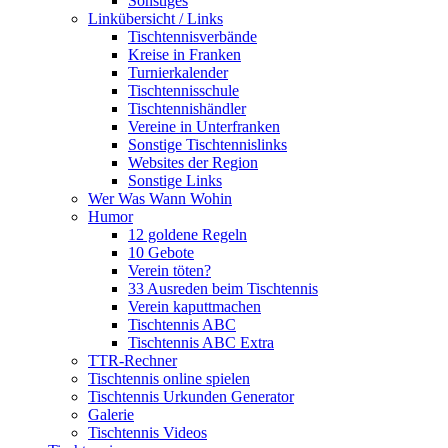
Sonstiges
Linkübersicht / Links
Tischtennisverbände
Kreise in Franken
Turnierkalender
Tischtennisschule
Tischtennishändler
Vereine in Unterfranken
Sonstige Tischtennislinks
Websites der Region
Sonstige Links
Wer Was Wann Wohin
Humor
12 goldene Regeln
10 Gebote
Verein töten?
33 Ausreden beim Tischtennis
Verein kaputtmachen
Tischtennis ABC
Tischtennis ABC Extra
TTR-Rechner
Tischtennis online spielen
Tischtennis Urkunden Generator
Galerie
Tischtennis Videos