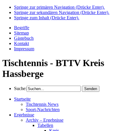
Springe zur primären Navigation (Drücke Enter).
Springe zur sekundären Navigation (Drücke Enter).
Springe zum Inhalt (Drücke Enter).
Begriffe
Sitemap
Gästebuch
Kontakt
Impressum
Tischtennis - BTTV Kreis
Hassberge
Suche:
Startseite
Tischtennis News
Sport-Nachrichten
Ergebnisse
Archiv – Ergebnisse
Tabellen
Kreis