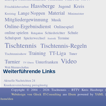
Hassberge
Kreis
Jugend
Frischklebeverbot
Material
Lange Noppen
Kreistag
Minimeister
Mitgliedergewinnung
Musik
Online-Ergebnisdienst
Onlinespiel
online spielen
Schule
Schiedsrichter
Relegation
Schulsport
Spielerwechsel
Termine
Statistik
Tischtennis
Tischtennis-Regeln
Training
TT-Liga
Tuner
Tischtennisshow
Video
Turnier
Unterfranken
TV Ebern
Welt-Meisterschaften
Weiterführende Links
Aktuelle Nachrichten 24
Krankenversicherung preisgünstig
Copyright © 2004 - 2026 Tischtennis - BTTV Kreis Hassberge |
Webdesign von Glock IT-Consulting
aus
Ebern
powered by
YAML
Anmelden