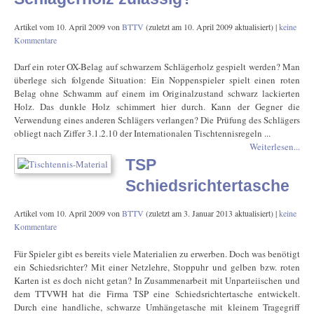
Artikel vom
10. April 2009
von
BTTV
(zuletzt am
10. April 2009
aktualisiert) |
keine
Kommentare
Darf ein roter OX-Belag auf schwarzem Schlägerholz gespielt werden? Man
überlege sich folgende Situation: Ein Noppenspieler spielt einen roten
Belag ohne Schwamm auf einem im Originalzustand schwarz lackierten
Holz. Das dunkle Holz schimmert hier durch. Kann der Gegner die
Verwendung eines anderen Schlägers verlangen? Die Prüfung des Schlägers
obliegt nach Ziffer 3.1.2.10 der Internationalen Tischtennisregeln ...
Weiterlesen...
TSP
Schiedsrichtertasche
Artikel vom
10. April 2009
von
BTTV
(zuletzt am
3. Januar 2013
aktualisiert) |
keine
Kommentare
Für Spieler gibt es bereits viele Materialien zu erwerben. Doch was benötigt
ein Schiedsrichter? Mit einer Netzlehre, Stoppuhr und gelben bzw. roten
Karten ist es doch nicht getan? In Zusammenarbeit mit Unparteiischen und
dem TTVWH hat die Firma TSP eine Schiedsrichtertasche entwickelt.
Durch eine handliche, schwarze Umhängetasche mit kleinem Tragegriff