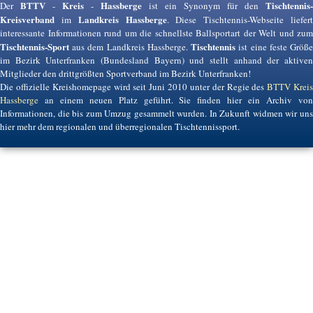
BTTV
Kreis
Hassberge
Tischtennis-
Der
-
-
ist ein Synonym für den
Kreisverband
Landkreis Hassberge
im
. Diese Tischtennis-Webseite liefer
interessante Informationen rund um die schnellste Ballsportart der Welt und zum
Tischtennis-Sport
Tischtennis
aus dem Landkreis Hassberge.
ist eine feste Größ
im Bezirk Unterfranken (Bundesland Bayern) und stellt anhand der aktiven
Mitglieder den drittgrößten Sportverband im Bezirk Unterfranken!
Die offizielle Kreishomepage wird seit Juni 2010 unter der Regie des
BTTV Krei
Hassberge
an einem neuen Platz geführt. Sie finden hier ein Archiv von
Informationen, die bis zum Umzug gesammelt wurden. In Zukunft widmen wir uns
hier mehr dem regionalen und überregionalen Tischtennissport.