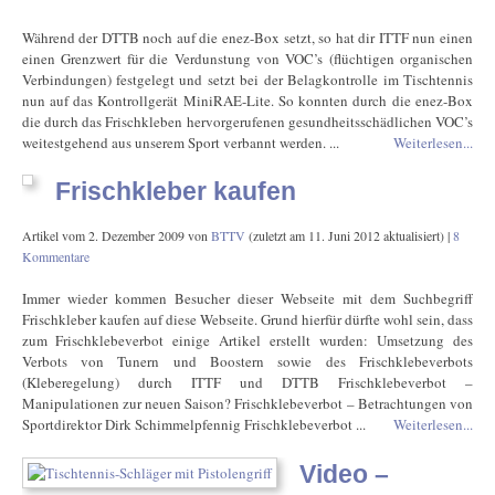
Während der DTTB noch auf die enez-Box setzt, so hat dir ITTF nun einen
einen Grenzwert für die Verdunstung von VOC’s (flüchtigen organischen
Verbindungen) festgelegt und setzt bei der Belagkontrolle im Tischtennis
nun auf das Kontrollgerät MiniRAE-Lite. So konnten durch die enez-Box
die durch das Frischkleben hervorgerufenen gesundheitsschädlichen VOC’s
weitestgehend aus unserem Sport verbannt werden. ...
Weiterlesen...
Frischkleber kaufen
Artikel vom
2. Dezember 2009
von
BTTV
(zuletzt am
11. Juni 2012
aktualisiert) |
8
Kommentare
Immer wieder kommen Besucher dieser Webseite mit dem Suchbegriff
Frischkleber kaufen auf diese Webseite. Grund hierfür dürfte wohl sein, dass
zum Frischklebeverbot einige Artikel erstellt wurden: Umsetzung des
Verbots von Tunern und Boostern sowie des Frischklebeverbots
(Kleberegelung) durch ITTF und DTTB Frischklebeverbot –
Manipulationen zur neuen Saison? Frischklebeverbot – Betrachtungen von
Sportdirektor Dirk Schimmelpfennig Frischklebeverbot ...
Weiterlesen...
Video –