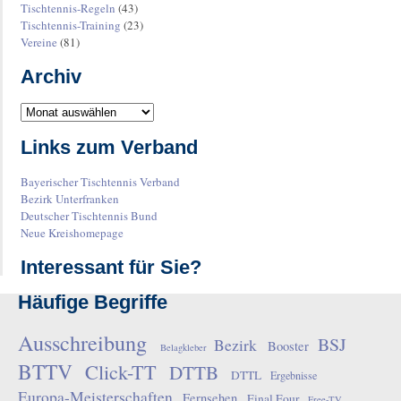
Tischtennis-Regeln
(43)
Tischtennis-Training
(23)
Vereine
(81)
Archiv
Links zum Verband
Bayerischer Tischtennis Verband
Bezirk Unterfranken
Deutscher Tischtennis Bund
Neue Kreishomepage
Interessant für Sie?
Häufige Begriffe
Ausschreibung
BSJ
Bezirk
Booster
Belagkleber
BTTV
Click-TT
DTTB
DTTL
Ergebnisse
Europa-Meisterschaften
Fernsehen
Final Four
Free-TV