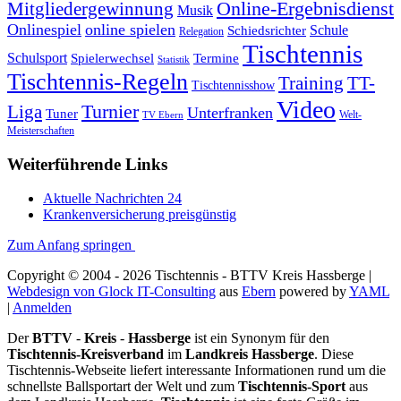
Mitgliedergewinnung
Online-Ergebnisdienst
Musik
Onlinespiel
online spielen
Schule
Schiedsrichter
Relegation
Tischtennis
Schulsport
Spielerwechsel
Termine
Statistik
Tischtennis-Regeln
Training
TT-
Tischtennisshow
Video
Turnier
Liga
Unterfranken
Tuner
Welt-
TV Ebern
Meisterschaften
Weiterführende Links
Aktuelle Nachrichten 24
Krankenversicherung preisgünstig
Zum Anfang springen
Copyright © 2004 - 2026 Tischtennis - BTTV Kreis Hassberge |
Webdesign von Glock IT-Consulting
aus
Ebern
powered by
YAML
|
Anmelden
Der
BTTV
-
Kreis
-
Hassberge
ist ein Synonym für den
Tischtennis-Kreisverband
im
Landkreis Hassberge
. Diese
Tischtennis-Webseite liefert interessante Informationen rund um die
schnellste Ballsportart der Welt und zum
Tischtennis-Sport
aus