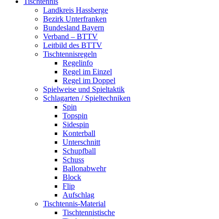
Tischtennis
Landkreis Hassberge
Bezirk Unterfranken
Bundesland Bayern
Verband – BTTV
Leitbild des BTTV
Tischtennisregeln
Regelinfo
Regel im Einzel
Regel im Doppel
Spielweise und Spieltaktik
Schlagarten / Spieltechniken
Spin
Topspin
Sidespin
Konterball
Unterschnitt
Schupfball
Schuss
Ballonabwehr
Block
Flip
Aufschlag
Tischtennis-Material
Tischtennistische