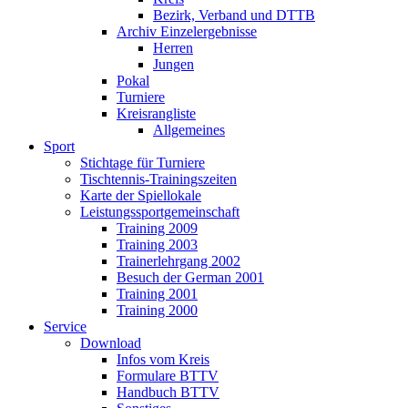
Bezirk, Verband und DTTB
Archiv Einzelergebnisse
Herren
Jungen
Pokal
Turniere
Kreisrangliste
Allgemeines
Sport
Stichtage für Turniere
Tischtennis-Trainingszeiten
Karte der Spiellokale
Leistungssportgemeinschaft
Training 2009
Training 2003
Trainerlehrgang 2002
Besuch der German 2001
Training 2001
Training 2000
Service
Download
Infos vom Kreis
Formulare BTTV
Handbuch BTTV