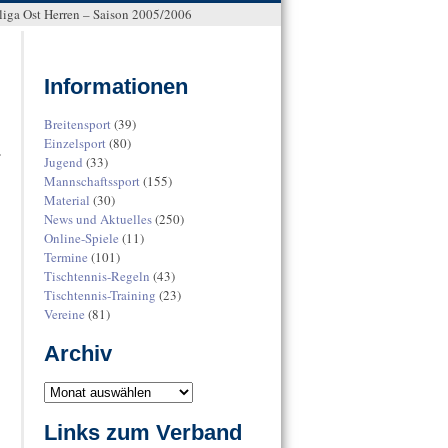
liga Ost Herren – Saison 2005/2006
Informationen
Breitensport
(39)
Einzelsport
(80)
r
Jugend
(33)
Mannschaftssport
(155)
Material
(30)
News und Aktuelles
(250)
Online-Spiele
(11)
Termine
(101)
Tischtennis-Regeln
(43)
Tischtennis-Training
(23)
Vereine
(81)
Archiv
Links zum Verband