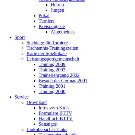
Herren
Jungen
Pokal
Turniere
Kreisrangliste
Allgemeines
Sport
Stichtage für Turniere
Tischtennis-Trainingszeiten
Karte der Spiellokale
Leistungssportgemeinschaft
Training 2009
Training 2003
Trainerlehrgang 2002
Besuch der German 2001
Training 2001
Training 2000
Service
Download
Infos vom Kreis
Formulare BTTV
Handbuch BTTV
Sonstiges
Linkübersicht / Links
Tischtennisverbände