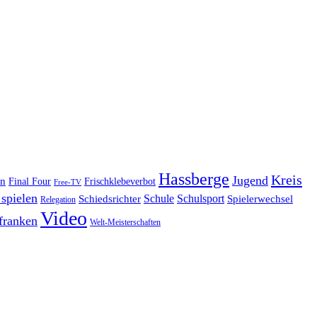
Hassberge
Kreis
Jugend
en
Final Four
Frischklebeverbot
Free-TV
 spielen
Schule
Schulsport
Schiedsrichter
Spielerwechsel
Relegation
Video
franken
Welt-Meisterschaften