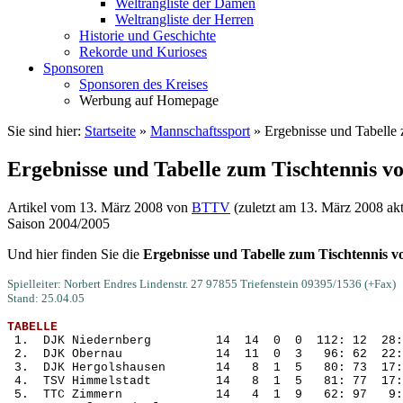
Weltrangliste der Damen
Weltrangliste der Herren
Historie und Geschichte
Rekorde und Kurioses
Sponsoren
Sponsoren des Kreises
Werbung auf Homepage
Sie sind hier:
Startseite
»
Mannschaftssport
»
Ergebnisse und Tabelle
Ergebnisse und Tabelle zum Tischtennis v
Artikel vom
13. März 2008
von
BTTV
(zuletzt am
13. März 2008
akt
Saison 2004/2005
Und hier finden Sie die
Ergebnisse und Tabelle zum Tischtennis 
Spielleiter: Norbert Endres Lindenstr. 27 97855 Triefenstein 09395/1536 (+Fax)
Stand: 25.04.05
TABELLE
 1.  DJK Niedernberg         14  14  0  0  112: 12  28:
 2.  DJK Obernau             14  11  0  3   96: 62  22:
 3.  DJK Hergolshausen       14   8  1  5   80: 73  17:
 4.  TSV Himmelstadt         14   8  1  5   81: 77  17:
 5.  TTC Zimmern             14   4  1  9   62: 97   9: