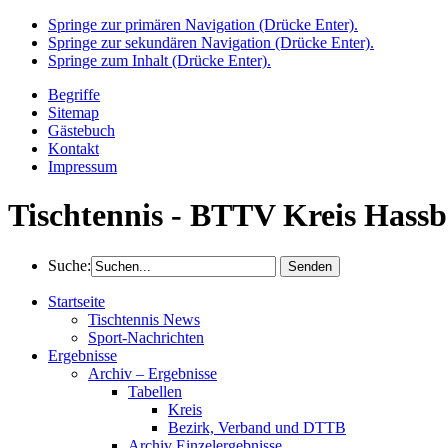
Springe zur primären Navigation (Drücke Enter).
Springe zur sekundären Navigation (Drücke Enter).
Springe zum Inhalt (Drücke Enter).
Begriffe
Sitemap
Gästebuch
Kontakt
Impressum
Tischtennis - BTTV Kreis Hassb
Suche:
Startseite
Tischtennis News
Sport-Nachrichten
Ergebnisse
Archiv – Ergebnisse
Tabellen
Kreis
Bezirk, Verband und DTTB
Archiv Einzelergebnisse