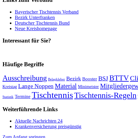
Bayerischer Tischtennis Verband
Bezirk Unterfranken
Deutscher Tischtennis Bund
Neue Kreishomepage
Interessant für Sie?
Häufige Begriffe
Ausschreibung
BTTV
Cl
BSJ
Bezirk
Booster
Belagkleber
Mitgliederge
Material
Lange Noppen
Kreistag
Minimeister
Tischtennis
Tischtennis-Regeln
Termine
Statistik
Weiterführende Links
Aktuelle Nachrichten 24
Krankenversicherung preisgünstig
Zum Anfang springen