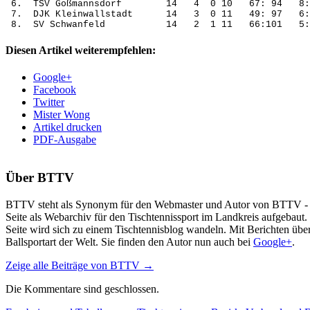
 6.  TSV Goßmannsdorf        14   4  0 10   67: 94   8:
 7.  DJK Kleinwallstadt      14   3  0 11   49: 97   6:
 8.  SV Schwanfeld           14   2  1 11   66:101   5:
Diesen Artikel weiterempfehlen:
Google+
Facebook
Twitter
Mister Wong
Artikel drucken
PDF-Ausgabe
Über
BTTV
BTTV steht als Synonym für den Webmaster und Autor von BTTV - Tisc
Seite als Webarchiv für den Tischtennissport im Landkreis aufgebaut
Seite wird sich zu einem Tischtennisblog wandeln. Mit Berichten über
Ballsportart der Welt. Sie finden den Autor nun auch bei
Google+
.
Zeige alle Beiträge von
BTTV
→
Die Kommentare sind geschlossen.