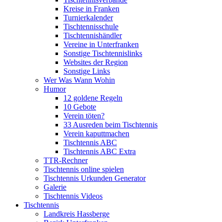
Kreise in Franken
Turnierkalender
Tischtennisschule
Tischtennishändler
Vereine in Unterfranken
Sonstige Tischtennislinks
Websites der Region
Sonstige Links
Wer Was Wann Wohin
Humor
12 goldene Regeln
10 Gebote
Verein töten?
33 Ausreden beim Tischtennis
Verein kaputtmachen
Tischtennis ABC
Tischtennis ABC Extra
TTR-Rechner
Tischtennis online spielen
Tischtennis Urkunden Generator
Galerie
Tischtennis Videos
Tischtennis
Landkreis Hassberge