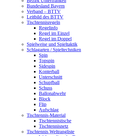
Bezirk Unterfranken
Bundesland Bayern
Verband – BTTV
Leitbild des BTTV
Tischtennisregeln
Regelinfo
Regel im Einzel
Regel im Doppel
Spielweise und Spieltaktik
Schlagarten / Spieltechniken
Spin
Topspin
Sidespin
Konterball
Unterschnitt
Schupfball
Schuss
Ballonabwehr
Block
Flip
Aufschlag
Tischtennis-Material
Tischtennistische
Tischtennisnetz
Tischtennis Weltrangliste