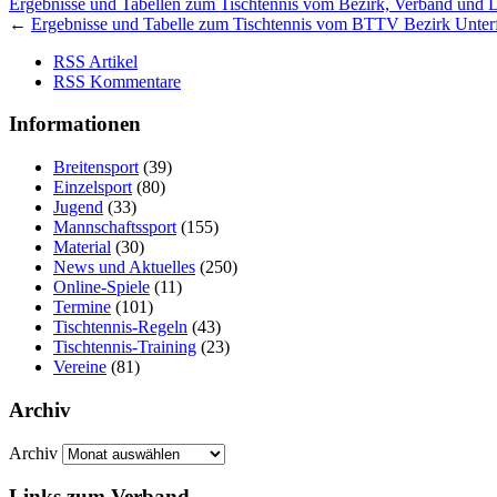
Ergebnisse und Tabellen zum Tischtennis vom Bezirk, Verband und
←
Ergebnisse und Tabelle zum Tischtennis vom BTTV Bezirk Unterf
RSS Artikel
RSS Kommentare
Informationen
Breitensport
(39)
Einzelsport
(80)
Jugend
(33)
Mannschaftssport
(155)
Material
(30)
News und Aktuelles
(250)
Online-Spiele
(11)
Termine
(101)
Tischtennis-Regeln
(43)
Tischtennis-Training
(23)
Vereine
(81)
Archiv
Archiv
Links zum Verband