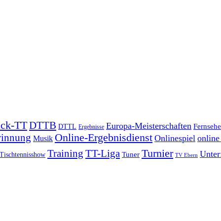
ick-TT
DTTB
Europa-Meisterschaften
Fernseh
DTTL
Ergebnisse
winnung
Online-Ergebnisdienst
Onlinespiel
online
Musik
Turnier
Training
TT-Liga
Unter
Tuner
Tischtennisshow
TV Ebern