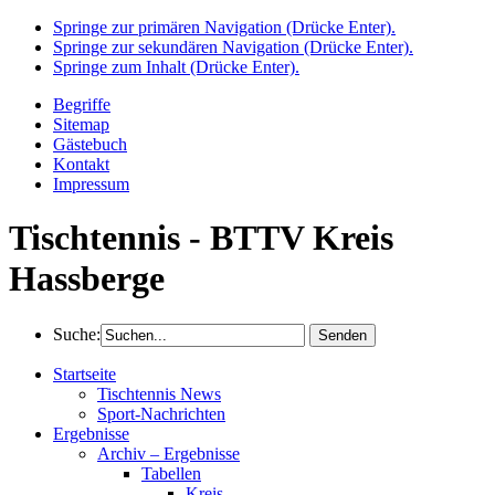
Springe zur primären Navigation (Drücke Enter).
Springe zur sekundären Navigation (Drücke Enter).
Springe zum Inhalt (Drücke Enter).
Begriffe
Sitemap
Gästebuch
Kontakt
Impressum
Tischtennis - BTTV Kreis
Hassberge
Suche:
Startseite
Tischtennis News
Sport-Nachrichten
Ergebnisse
Archiv – Ergebnisse
Tabellen
Kreis