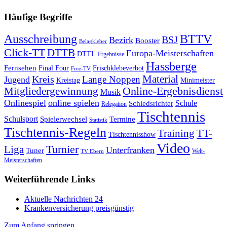
Häufige Begriffe
Ausschreibung
BTTV
BSJ
Bezirk
Booster
Belagkleber
Click-TT
DTTB
Europa-Meisterschaften
DTTL
Ergebnisse
Hassberge
Fernsehen
Final Four
Frischklebeverbot
Free-TV
Kreis
Material
Lange Noppen
Jugend
Kreistag
Minimeister
Mitgliedergewinnung
Online-Ergebnisdienst
Musik
Onlinespiel
online spielen
Schule
Schiedsrichter
Relegation
Tischtennis
Schulsport
Spielerwechsel
Termine
Statistik
Tischtennis-Regeln
Training
TT-
Tischtennisshow
Video
Turnier
Liga
Unterfranken
Tuner
Welt-
TV Ebern
Meisterschaften
Weiterführende Links
Aktuelle Nachrichten 24
Krankenversicherung preisgünstig
Zum Anfang springen