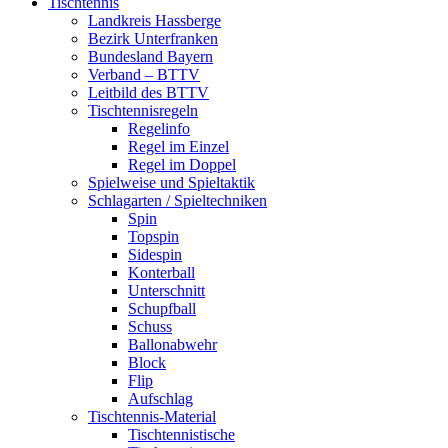
Tischtennis
Landkreis Hassberge
Bezirk Unterfranken
Bundesland Bayern
Verband – BTTV
Leitbild des BTTV
Tischtennisregeln
Regelinfo
Regel im Einzel
Regel im Doppel
Spielweise und Spieltaktik
Schlagarten / Spieltechniken
Spin
Topspin
Sidespin
Konterball
Unterschnitt
Schupfball
Schuss
Ballonabwehr
Block
Flip
Aufschlag
Tischtennis-Material
Tischtennistische