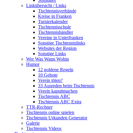
Sonstiges
Linkübersicht / Links
Tischtennisverbände
Kreise in Franken
Turnierkalender
Tischtennisschule
Tischtennishändler
Vereine in Unterfranken
Sonstige Tischtennislinks
Websites der Region
Sonstige Links
Wer Was Wann Wohin
Humor
12 goldene Regeln
10 Gebote
Verein töten?
33 Ausreden beim Tischtennis
Verein kaputtmachen
Tischtennis ABC
Tischtennis ABC Extra
TTR-Rechner
Tischtennis online spielen
Tischtennis Urkunden Generator
Galerie
Tischtennis Videos