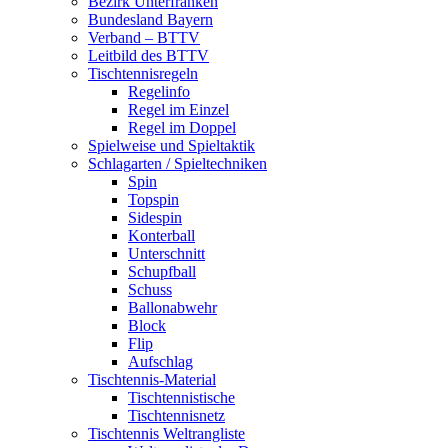
Bezirk Unterfranken
Bundesland Bayern
Verband – BTTV
Leitbild des BTTV
Tischtennisregeln
Regelinfo
Regel im Einzel
Regel im Doppel
Spielweise und Spieltaktik
Schlagarten / Spieltechniken
Spin
Topspin
Sidespin
Konterball
Unterschnitt
Schupfball
Schuss
Ballonabwehr
Block
Flip
Aufschlag
Tischtennis-Material
Tischtennistische
Tischtennisnetz
Tischtennis Weltrangliste