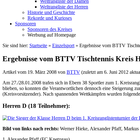
Weltrangliste der Damen
Weltrangliste der Herren
Historie und Geschichte
Rekorde und Kurioses
Sponsoren
Sponsoren des Kreises
Werbung auf Homepage
Sie sind hier:
Startseite
»
Einzelsport
»
Ergebnisse vom BTTV Tischten
Ergebnisse vom BTTV Tischtennis Kreis Ha
Artikel vom
19. März 2008
von
BTTV
(zuletzt am
6. Juni 2012
aktual
Am 27./28.01.2008 trafen sich in Ebern 38 Sportler zum 1. Kreisrangl
blieben, so konnten die Verantwortlichen dennoch eine Steigerung z
(Kreisvorsitzender). Nach spannenden Wettkämpfen wurden folgende S
Herren D (18 Teilnehmer):
Bild von links nach rechts:
Werner Hieke, Alexander Pfaff, Markus 
1. Alexander Pfaff (FC Knetzgau)