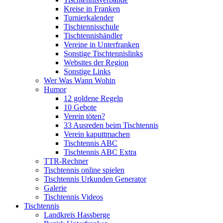
Kreise in Franken
Turnierkalender
Tischtennisschule
Tischtennishändler
Vereine in Unterfranken
Sonstige Tischtennislinks
Websites der Region
Sonstige Links
Wer Was Wann Wohin
Humor
12 goldene Regeln
10 Gebote
Verein töten?
33 Ausreden beim Tischtennis
Verein kaputtmachen
Tischtennis ABC
Tischtennis ABC Extra
TTR-Rechner
Tischtennis online spielen
Tischtennis Urkunden Generator
Galerie
Tischtennis Videos
Tischtennis
Landkreis Hassberge