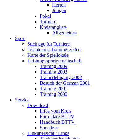
Herren
Jungen
Pokal
Turniere
Kreisrangliste
Allgemeines
Sport
Stichtage für Turniere
Tischtennis-Trainingszeiten
Karte der Spiellokale
Leistungssportgemeinschaft
Training 2009
Training 2003
Trainerlehrgang 2002
Besuch der German 2001
Training 2001
Training 2000
Service
Download
Infos vom Kreis
Formulare BTTV
Handbuch BTTV
Sonstiges
Linkübersicht / Links
Tischtennisverbände