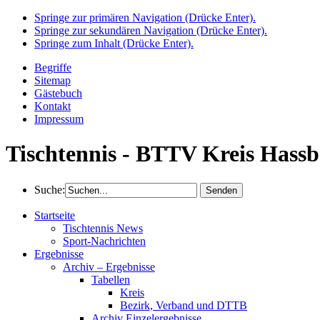
Springe zur primären Navigation (Drücke Enter).
Springe zur sekundären Navigation (Drücke Enter).
Springe zum Inhalt (Drücke Enter).
Begriffe
Sitemap
Gästebuch
Kontakt
Impressum
Tischtennis - BTTV Kreis Hassb
Suche:
Startseite
Tischtennis News
Sport-Nachrichten
Ergebnisse
Archiv – Ergebnisse
Tabellen
Kreis
Bezirk, Verband und DTTB
Archiv Einzelergebnisse