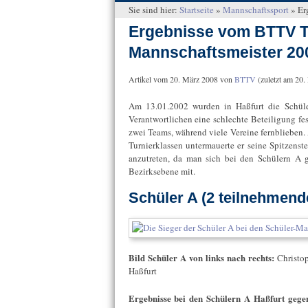
Sie sind hier:
Startseite
»
Mannschaftssport
»
Er
Ergebnisse vom BTTV Ti
Mannschaftsmeister 20
Artikel vom
20. März 2008
von
BTTV
(zuletzt am
20.
Am 13.01.2002 wurden in Haßfurt die Schüler
Verantwortlichen eine schlechte Beteiligung fe
zwei Teams, während viele Vereine fernblieben. 
Turnierklassen untermauerte er seine Spitzenst
anzutreten, da man sich bei den Schülern A 
Bezirksebene mit.
Schüler A (2 teilnehmend
Bild Schüler A von links nach rechts:
Christop
Haßfurt
Ergebnisse bei den Schülern A Haßfurt gege