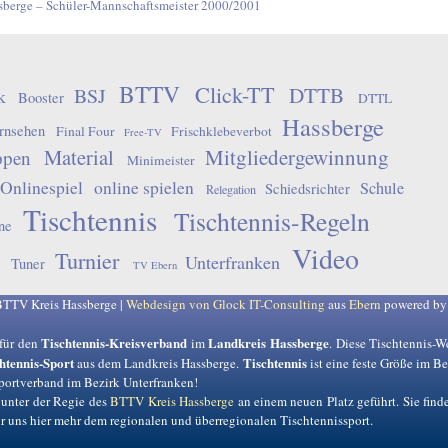
sberge – Schüler-Mannschaftsmeister 2000/2001
BTTV
Click-TT
DTTB
BSJ
k
Booster
DTTL
Hassberge
rnsehen
Final Four
Frischklebeverbot
Free-TV
Material
Mitgliedergewinnung
ppen
Minimeister
Onlinespiel
online spielen
Schule
Schiedsrichter
Relegation
Tischtennis
Tischtennis-Regeln
ne
Video
Turnier
Unterfranken
Tuner
TV Ebern
BTTV Kreis Hassberge |
Webdesign von Glock IT-Consulting
aus
Ebern
powered b
Tischtennis-Kreisverband
Landkreis Hassberge
für den
im
. Diese Tischtennis-W
htennis-Sport
Tischtennis
aus dem Landkreis Hassberge.
ist eine feste Größe im B
Sportverband im Bezirk Unterfranken!
 unter der Regie des
BTTV Kreis Hassberge
an einem neuen Platz geführt. Sie find
uns hier mehr dem regionalen und überregionalen Tischtennissport.