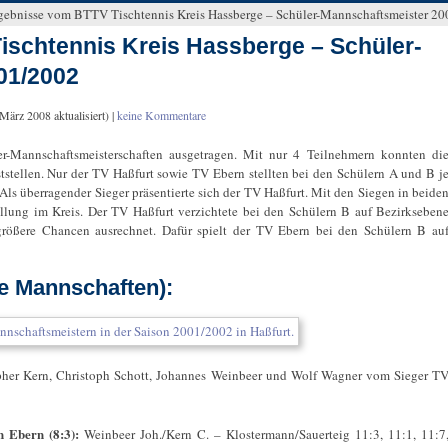
gebnisse vom BTTV Tischtennis Kreis Hassberge – Schüler-Mannschaftsmeister 2
schtennis Kreis Hassberge – Schüler-
01/2002
 März 2008
aktualisiert) |
keine Kommentare
-Mannschaftsmeisterschaften ausgetragen. Mit nur 4 Teilnehmern konnten di
ststellen. Nur der TV Haßfurt sowie TV Ebern stellten bei den Schülern A und B j
Als überragender Sieger präsentierte sich der TV Haßfurt. Mit den Siegen in beide
ellung im Kreis. Der TV Haßfurt verzichtete bei den Schülern B auf Bezirkseben
größere Chancen ausrechnet. Dafür spielt der TV Ebern bei den Schülern B au
e Mannschaften):
her Kern, Christoph Schott, Johannes Weinbeer und Wolf Wagner vom Sieger T
n Ebern (8:3):
Weinbeer Joh./Kern C. – Klostermann/Sauerteig 11:3, 11:1, 11:7