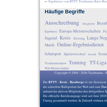
←
Ergebnisse vom BTTV Tischtennis Kreis Has
Häufige Begriffe
Ausschreibung
Bezir
Belagkleber
Europa-Meisterschaften
Fe
Ergebnisse
Kreis
Lange No
Jugend
Kreistag
Online-Ergebnisdienst
Musik
Schulsport
Spielerwechsel
Termi
Statistik
Training
TT-Liga
Tischtennisshow
Welt-Meisterschaften
Copyright © 2004 - 2026 Tischtennis - 
BTTV
Kreis
Hassberge
Der
-
-
ist ein Synonym 
Tisc
die schnellste Ballsportart der Welt und zum
anhand der aktiven Mitglieder den drittgrößten 
Die offizielle Kreishomepage wird seit Juni 2010
Umzug gesammelt wurden. In Zukunft widmen wir 