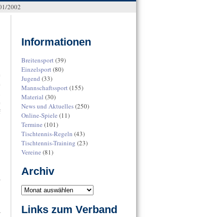
001/2002
Informationen
Breitensport
(39)
Einzelsport
(80)
e
Jugend
(33)
e
Mannschaftssport
(155)
n
Material
(30)
e
News und Aktuelles
(250)
f
Online-Spiele
(11)
Termine
(101)
Tischtennis-Regeln
(43)
Tischtennis-Training
(23)
Vereine
(81)
Archiv
V
Links zum Verband
,