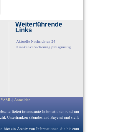
Weiterführende
Links
Aktuelle Nachrichten 24
Krankenversicherung preisgünstig
y
YAML
|
Anmelden
ebseite liefert interessante Informationen rund um
ezirk Unterfranken (Bundesland Bayern) und stellt
en hier ein Archiv von Informationen, die bis zum