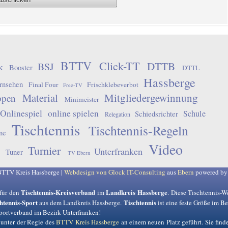
BTTV
Click-TT
DTTB
BSJ
k
Booster
DTTL
Hassberge
rnsehen
Final Four
Frischklebeverbot
Free-TV
Material
Mitgliedergewinnung
ppen
Minimeister
Onlinespiel
online spielen
Schule
Schiedsrichter
Relegation
Tischtennis
Tischtennis-Regeln
ne
Video
Turnier
Unterfranken
Tuner
TV Ebern
BTTV Kreis Hassberge |
Webdesign von Glock IT-Consulting
aus
Ebern
powered b
Tischtennis-Kreisverband
Landkreis Hassberge
für den
im
. Diese Tischtennis-W
htennis-Sport
Tischtennis
aus dem Landkreis Hassberge.
ist eine feste Größe im B
Sportverband im Bezirk Unterfranken!
 unter der Regie des
BTTV Kreis Hassberge
an einem neuen Platz geführt. Sie find