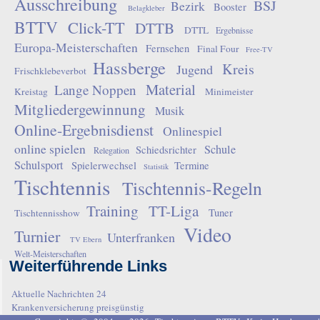
Ausschreibung
BSJ
Bezirk
Booster
Belagkleber
BTTV
Click-TT
DTTB
DTTL
Ergebnisse
Europa-Meisterschaften
Fernsehen
Final Four
Free-TV
Hassberge
Kreis
Jugend
Frischklebeverbot
Material
Lange Noppen
Kreistag
Minimeister
Mitgliedergewinnung
Musik
Online-Ergebnisdienst
Onlinespiel
online spielen
Schule
Schiedsrichter
Relegation
Schulsport
Spielerwechsel
Termine
Statistik
Tischtennis
Tischtennis-Regeln
Training
TT-Liga
Tuner
Tischtennisshow
Video
Turnier
Unterfranken
TV Ebern
Welt-Meisterschaften
Weiterführende Links
Aktuelle Nachrichten 24
Krankenversicherung preisgünstig