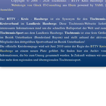
Copyright © 2004 - 2026 Tischtennis - BTTV Kreis Hassberge |
Webdesign von Glock IT-Consulting
aus
Ebern
powered by
YAML
Anmelden
BTTV
Kreis
Hassberge
Tischtennis-
Der
-
-
ist ein Synonym für den
Kreisverband
Landkreis Hassberge
im
. Diese Tischtennis-Webseite liefer
interessante Informationen rund um die schnellste Ballsportart der Welt und zum
Tischtennis-Sport
Tischtennis
aus dem Landkreis Hassberge.
ist eine feste Größ
im Bezirk Unterfranken (Bundesland Bayern) und stellt anhand der aktiven
Mitglieder den drittgrößten Sportverband im Bezirk Unterfranken!
Die offizielle Kreishomepage wird seit Juni 2010 unter der Regie des
BTTV Krei
Hassberge
an einem neuen Platz geführt. Sie finden hier ein Archiv von
Informationen, die bis zum Umzug gesammelt wurden. In Zukunft widmen wir uns
hier mehr dem regionalen und überregionalen Tischtennissport.