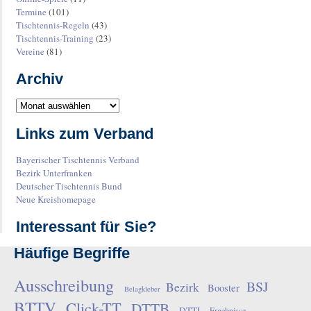
Termine
(101)
Tischtennis-Regeln
(43)
Tischtennis-Training
(23)
Vereine
(81)
Archiv
Links zum Verband
Bayerischer Tischtennis Verband
Bezirk Unterfranken
Deutscher Tischtennis Bund
Neue Kreishomepage
Interessant für Sie?
Häufige Begriffe
Ausschreibung
BSJ
Bezirk
Booster
Belagkleber
BTTV
Click-TT
DTTB
DTTL
Ergebnisse