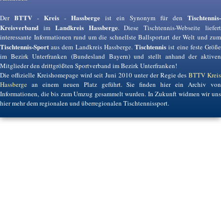
BTTV
Kreis
Hassberge
Tischtennis-
Der
-
-
ist ein Synonym für den
Kreisverband
Landkreis Hassberge
im
. Diese Tischtennis-Webseite liefer
interessante Informationen rund um die schnellste Ballsportart der Welt und zum
Tischtennis-Sport
Tischtennis
aus dem Landkreis Hassberge.
ist eine feste Größ
im Bezirk Unterfranken (Bundesland Bayern) und stellt anhand der aktiven
Mitglieder den drittgrößten Sportverband im Bezirk Unterfranken!
Die offizielle Kreishomepage wird seit Juni 2010 unter der Regie des
BTTV Krei
Hassberge
an einem neuen Platz geführt. Sie finden hier ein Archiv von
Informationen, die bis zum Umzug gesammelt wurden. In Zukunft widmen wir uns
hier mehr dem regionalen und überregionalen Tischtennissport.