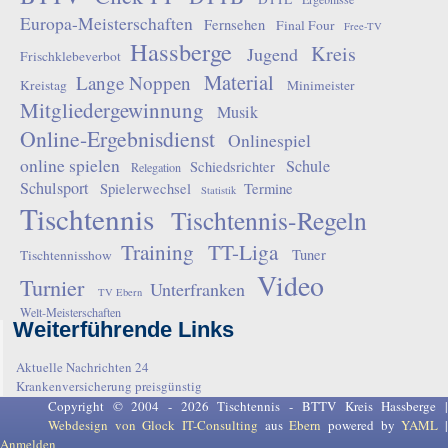
Europa-Meisterschaften
Fernsehen
Final Four
Free-TV
Hassberge
Kreis
Jugend
Frischklebeverbot
Material
Lange Noppen
Kreistag
Minimeister
Mitgliedergewinnung
Musik
Online-Ergebnisdienst
Onlinespiel
online spielen
Schule
Schiedsrichter
Relegation
Schulsport
Spielerwechsel
Termine
Statistik
Tischtennis
Tischtennis-Regeln
Training
TT-Liga
Tuner
Tischtennisshow
Video
Turnier
Unterfranken
TV Ebern
Welt-Meisterschaften
Weiterführende Links
Aktuelle Nachrichten 24
Krankenversicherung preisgünstig
Copyright © 2004 - 2026 Tischtennis - BTTV Kreis Hassberge |
Webdesign von Glock IT-Consulting
aus
Ebern
powered by
YAML
Anmelden