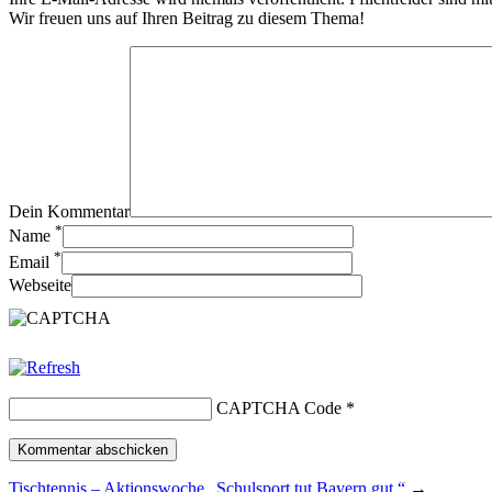
Wir freuen uns auf Ihren Beitrag zu diesem Thema!
Dein Kommentar
*
Name
*
Email
Webseite
CAPTCHA Code
*
Tischtennis – Aktionswoche „Schulsport tut Bayern gut.“
→