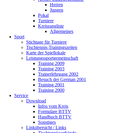
Herren
Jungen
Pokal
Turniere
Kreisrangliste
Allgemeines
Sport
Stichtage für Turniere
Tischtennis-Trainingszeiten
Karte der Spiellokale
Leistungssportgemeinschaft
Training 2009
Training 2003
Trainerlehrgang 2002
Besuch der German 2001
Training 2001
Training 2000
Service
Download
Infos vom Kreis
Formulare BTTV
Handbuch BTTV
Sonstiges
Linkübersicht / Links
Tischtennisverbände