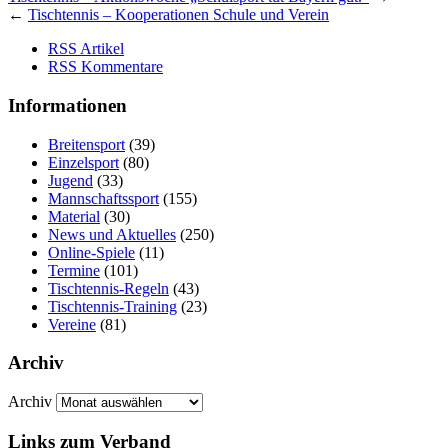
←
Tischtennis – Kooperationen Schule und Verein
RSS Artikel
RSS Kommentare
Informationen
Breitensport
(39)
Einzelsport
(80)
Jugend
(33)
Mannschaftssport
(155)
Material
(30)
News und Aktuelles
(250)
Online-Spiele
(11)
Termine
(101)
Tischtennis-Regeln
(43)
Tischtennis-Training
(23)
Vereine
(81)
Archiv
Archiv
Links zum Verband