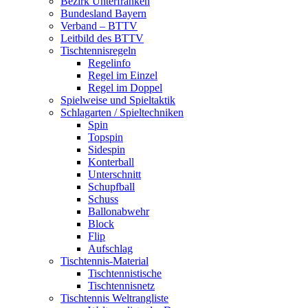
Bezirk Unterfranken
Bundesland Bayern
Verband – BTTV
Leitbild des BTTV
Tischtennisregeln
Regelinfo
Regel im Einzel
Regel im Doppel
Spielweise und Spieltaktik
Schlagarten / Spieltechniken
Spin
Topspin
Sidespin
Konterball
Unterschnitt
Schupfball
Schuss
Ballonabwehr
Block
Flip
Aufschlag
Tischtennis-Material
Tischtennistische
Tischtennisnetz
Tischtennis Weltrangliste