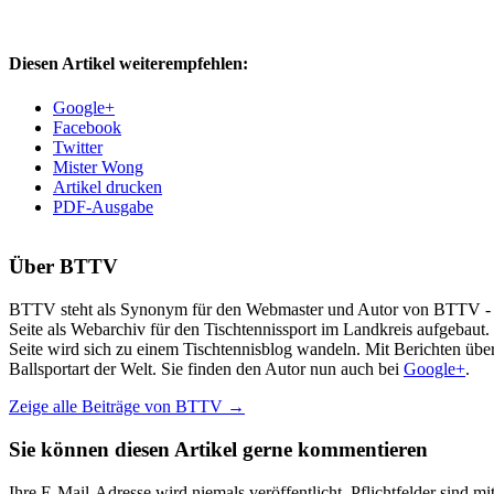
Diesen Artikel weiterempfehlen:
Google+
Facebook
Twitter
Mister Wong
Artikel drucken
PDF-Ausgabe
Über
BTTV
BTTV steht als Synonym für den Webmaster und Autor von BTTV - Tisc
Seite als Webarchiv für den Tischtennissport im Landkreis aufgebaut
Seite wird sich zu einem Tischtennisblog wandeln. Mit Berichten über
Ballsportart der Welt. Sie finden den Autor nun auch bei
Google+
.
Zeige alle Beiträge von
BTTV
→
Sie können diesen Artikel gerne kommentieren
Ihre E-Mail-Adresse wird niemals veröffentlicht. Pflichtfelder sind mi