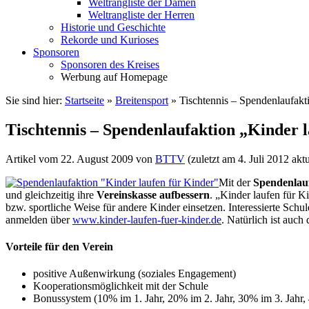
Weltrangliste der Damen
Weltrangliste der Herren
Historie und Geschichte
Rekorde und Kurioses
Sponsoren
Sponsoren des Kreises
Werbung auf Homepage
Sie sind hier:
Startseite
»
Breitensport
»
Tischtennis – Spendenlaufakt
Tischtennis – Spendenlaufaktion „Kinder 
Artikel vom
22. August 2009
von
BTTV
(zuletzt am
4. Juli 2012
aktu
Mit der
Spendenlau
und gleichzeitig ihre
Vereinskasse aufbessern
. „Kinder laufen für Ki
bzw. sportliche Weise für andere Kinder einsetzen. Interessierte Schu
anmelden über
www.kinder-laufen-fuer-kinder.de
. Natürlich ist auc
Vorteile für den Verein
positive Außenwirkung (soziales Engagement)
Kooperationsmöglichkeit mit der Schule
Bonussystem (10% im 1. Jahr, 20% im 2. Jahr, 30% im 3. Jahr,