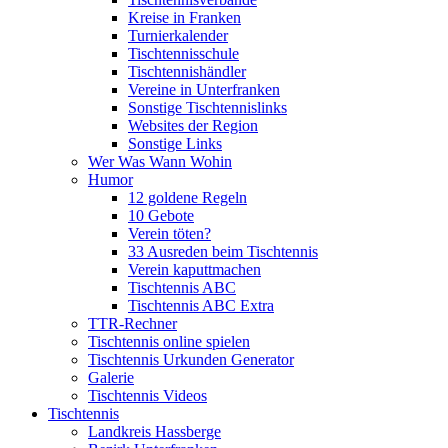
Kreise in Franken
Turnierkalender
Tischtennisschule
Tischtennishändler
Vereine in Unterfranken
Sonstige Tischtennislinks
Websites der Region
Sonstige Links
Wer Was Wann Wohin
Humor
12 goldene Regeln
10 Gebote
Verein töten?
33 Ausreden beim Tischtennis
Verein kaputtmachen
Tischtennis ABC
Tischtennis ABC Extra
TTR-Rechner
Tischtennis online spielen
Tischtennis Urkunden Generator
Galerie
Tischtennis Videos
Tischtennis
Landkreis Hassberge