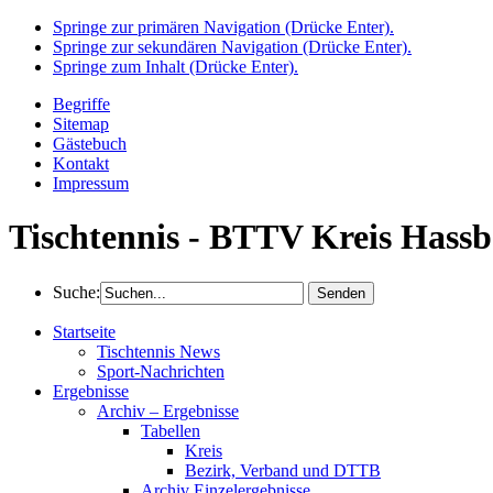
Springe zur primären Navigation (Drücke Enter).
Springe zur sekundären Navigation (Drücke Enter).
Springe zum Inhalt (Drücke Enter).
Begriffe
Sitemap
Gästebuch
Kontakt
Impressum
Tischtennis - BTTV Kreis Hassb
Suche:
Startseite
Tischtennis News
Sport-Nachrichten
Ergebnisse
Archiv – Ergebnisse
Tabellen
Kreis
Bezirk, Verband und DTTB
Archiv Einzelergebnisse