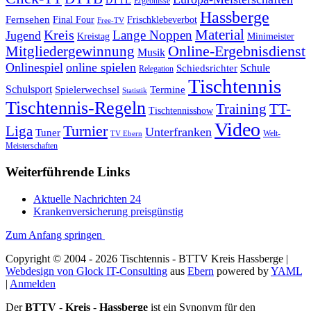
DTTL
Ergebnisse
Hassberge
Fernsehen
Final Four
Frischklebeverbot
Free-TV
Kreis
Material
Lange Noppen
Jugend
Kreistag
Minimeister
Mitgliedergewinnung
Online-Ergebnisdienst
Musik
Onlinespiel
online spielen
Schule
Schiedsrichter
Relegation
Tischtennis
Schulsport
Spielerwechsel
Termine
Statistik
Tischtennis-Regeln
Training
TT-
Tischtennisshow
Video
Turnier
Liga
Unterfranken
Tuner
Welt-
TV Ebern
Meisterschaften
Weiterführende Links
Aktuelle Nachrichten 24
Krankenversicherung preisgünstig
Zum Anfang springen
Copyright © 2004 - 2026 Tischtennis - BTTV Kreis Hassberge |
Webdesign von Glock IT-Consulting
aus
Ebern
powered by
YAML
|
Anmelden
Der
BTTV
-
Kreis
-
Hassberge
ist ein Synonym für den