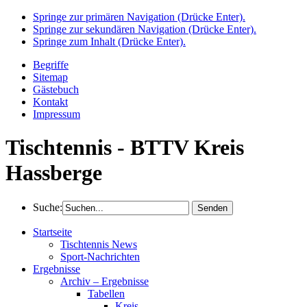
Springe zur primären Navigation (Drücke Enter).
Springe zur sekundären Navigation (Drücke Enter).
Springe zum Inhalt (Drücke Enter).
Begriffe
Sitemap
Gästebuch
Kontakt
Impressum
Tischtennis - BTTV Kreis
Hassberge
Suche:
Startseite
Tischtennis News
Sport-Nachrichten
Ergebnisse
Archiv – Ergebnisse
Tabellen
Kreis