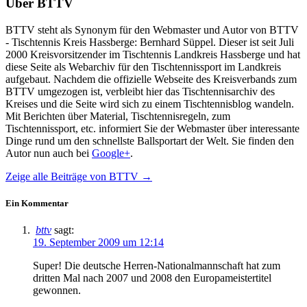
Über
BTTV
BTTV steht als Synonym für den Webmaster und Autor von BTTV
- Tischtennis Kreis Hassberge: Bernhard Süppel. Dieser ist seit Juli
2000 Kreisvorsitzender im Tischtennis Landkreis Hassberge und hat
diese Seite als Webarchiv für den Tischtennissport im Landkreis
aufgebaut. Nachdem die offizielle Webseite des Kreisverbands zum
BTTV umgezogen ist, verbleibt hier das Tischtennisarchiv des
Kreises und die Seite wird sich zu einem Tischtennisblog wandeln.
Mit Berichten über Material, Tischtennisregeln, zum
Tischtennissport, etc. informiert Sie der Webmaster über interessante
Dinge rund um den schnellste Ballsportart der Welt. Sie finden den
Autor nun auch bei
Google+
.
Zeige alle Beiträge von
BTTV
→
Ein Kommentar
bttv
sagt:
19. September 2009 um 12:14
Super! Die deutsche Herren-Nationalmannschaft hat zum
dritten Mal nach 2007 und 2008 den Europameistertitel
gewonnen.