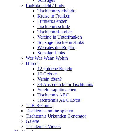
Sonstiges
Linkübersicht / Links
Tischtennisverbände
Kreise in Franken
Turnierkalender
Tischtennisschule
Tischtennishändler
Vereine in Unterfranken
Sonstige Tischtennislinks
Websites der Region
Sonstige Links
Wer Was Wann Wohin
Humor
12 goldene Regeln
10 Gebote
Verein töten?
33 Ausreden beim Tischtennis
Verein kaputtmachen
Tischtennis ABC
Tischtennis ABC Extra
TTR-Rechner
Tischtennis online spielen
Tischtennis Urkunden Generator
Galerie
Tischtennis Videos