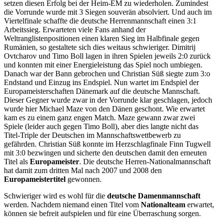
setzen diesen Erfolg bei der Heim-EM zu wiederholen. Zumindest
die Vorrunde wurde mit 3 Siegen souverän absolviert. Und auch im
Viertelfinale schaffte die deutsche Herrenmannschaft einen 3:1
Arbeitssieg. Erwarteten viele Fans anhand der
Weltranglistenpositionen einen klaren Sieg im Halbfinale gegen
Rumänien, so gestaltete sich dies weitaus schwieriger. Dimitrij
Ovtcharov und Timo Boll lagen in ihren Spielen jeweils 2:0 zurück
und konnten mit einer Energieleistung das Spiel noch umbiegen.
Danach war der Bann gebrochen und Christian Süß siegte zum 3:o
Endstand und Einzug ins Endspiel. Nun wartet im Endspiel der
Europameisterschaften Dänemark auf die deutsche Mannschaft.
Dieser Gegner wurde zwar in der Vorrunde klar geschlagen, jedoch
wurde hier Michael Maze von den Dänen geschont. Wie erwartet
kam es zu einem ganz engen Match. Maze gewann zwar zwei
Spiele (leider auch gegen Timo Boll), aber dies langte nicht das
Titel-Triple der Deutschen im Mannschaftswettbewerb zu
gefährden. Christian Süß konnte im Herzschlagfinale Finn Tugwell
mit 3:0 bezwingen und sicherte den deutschen damit den erneuten
Titel als
Europameister
. Die deutsche Herren-Nationalmannschaft
hat damit zum dritten Mal nach 2007 und 2008 den
Europameistertitel
gewonnen.
Schwieriger wird es wohl für die
deutsche Damenmannschaft
werden. Nachdem niemand einen Titel vom
Nationalteam
erwartet,
können sie befreit aufspielen und für eine Überraschung sorgen.