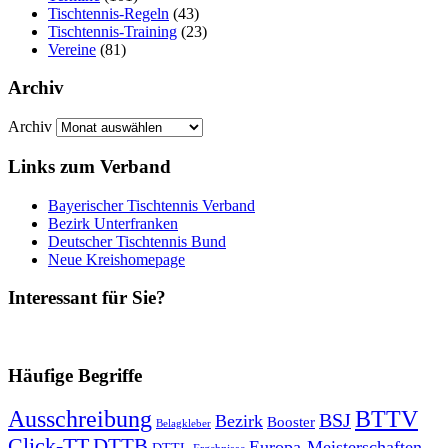
Tischtennis-Regeln
(43)
Tischtennis-Training
(23)
Vereine
(81)
Archiv
Archiv
Links zum Verband
Bayerischer Tischtennis Verband
Bezirk Unterfranken
Deutscher Tischtennis Bund
Neue Kreishomepage
Interessant für Sie?
Häufige Begriffe
Ausschreibung
BTTV
BSJ
Bezirk
Booster
Belagkleber
Click-TT
DTTB
Europa-Meisterschaften