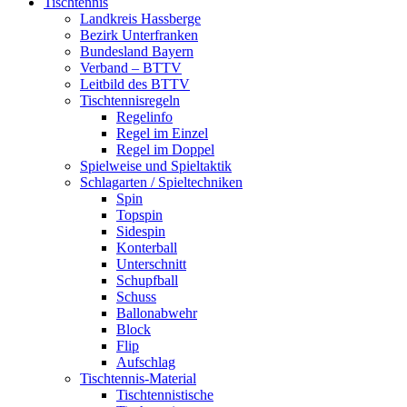
Tischtennis
Landkreis Hassberge
Bezirk Unterfranken
Bundesland Bayern
Verband – BTTV
Leitbild des BTTV
Tischtennisregeln
Regelinfo
Regel im Einzel
Regel im Doppel
Spielweise und Spieltaktik
Schlagarten / Spieltechniken
Spin
Topspin
Sidespin
Konterball
Unterschnitt
Schupfball
Schuss
Ballonabwehr
Block
Flip
Aufschlag
Tischtennis-Material
Tischtennistische