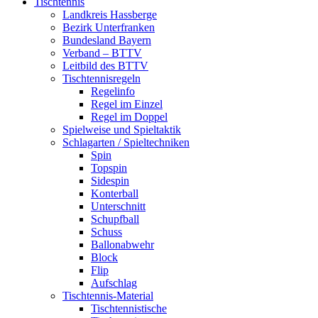
Tischtennis
Landkreis Hassberge
Bezirk Unterfranken
Bundesland Bayern
Verband – BTTV
Leitbild des BTTV
Tischtennisregeln
Regelinfo
Regel im Einzel
Regel im Doppel
Spielweise und Spieltaktik
Schlagarten / Spieltechniken
Spin
Topspin
Sidespin
Konterball
Unterschnitt
Schupfball
Schuss
Ballonabwehr
Block
Flip
Aufschlag
Tischtennis-Material
Tischtennistische