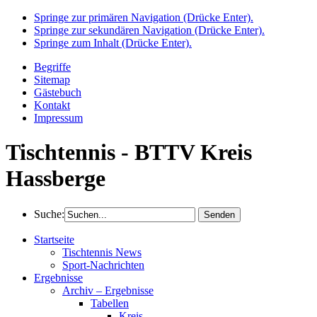
Springe zur primären Navigation (Drücke Enter).
Springe zur sekundären Navigation (Drücke Enter).
Springe zum Inhalt (Drücke Enter).
Begriffe
Sitemap
Gästebuch
Kontakt
Impressum
Tischtennis - BTTV Kreis
Hassberge
Suche:
Startseite
Tischtennis News
Sport-Nachrichten
Ergebnisse
Archiv – Ergebnisse
Tabellen
Kreis