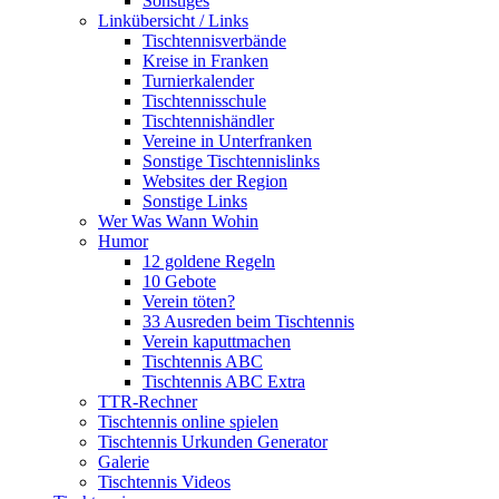
Sonstiges
Linkübersicht / Links
Tischtennisverbände
Kreise in Franken
Turnierkalender
Tischtennisschule
Tischtennishändler
Vereine in Unterfranken
Sonstige Tischtennislinks
Websites der Region
Sonstige Links
Wer Was Wann Wohin
Humor
12 goldene Regeln
10 Gebote
Verein töten?
33 Ausreden beim Tischtennis
Verein kaputtmachen
Tischtennis ABC
Tischtennis ABC Extra
TTR-Rechner
Tischtennis online spielen
Tischtennis Urkunden Generator
Galerie
Tischtennis Videos