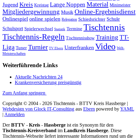
Kreis
Material
Lange Noppen
Jugend
Kreistag
Minimeister
Mitgliedergewinnung
Online-Ergebnisdienst
Musik
Onlinespiel
online spielen
Schule
Schiedsrichter
Relegation
Tischtennis
Schulsport
Spielerwechsel
Termine
Statistik
Tischtennis-Regeln
Training
TT-
Tischtennisshow
Video
Turnier
Liga
Unterfranken
Tuner
Welt-
TV Ebern
Meisterschaften
Weiterführende Links
Aktuelle Nachrichten 24
Krankenversicherung preisgünstig
Zum Anfang springen
Copyright © 2004 - 2026 Tischtennis - BTTV Kreis Hassberge |
Webdesign von Glock IT-Consulting
aus
Ebern
powered by
YAML
|
Anmelden
Der
BTTV
-
Kreis
-
Hassberge
ist ein Synonym für den
Tischtennis-Kreisverband
im
Landkreis Hassberge
. Diese
Tischtennis-Webseite liefert interessante Informationen rund um die