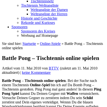
Tischtennisnetz
Tischtennis Weltrangliste
Weltrangliste der Damen
Weltrangliste der Herren
Historie und Geschichte
Rekorde und Kurioses
Sponsoren
Sponsoren des Kreises
Werbung auf Homepage
Sie sind hier:
Startseite
»
Online-Spiele
»
Battle Pong – Tischtennis
online spielen
Battle Pong – Tischtennis online spielen
Artikel vom
11. Mai 2010
von
BTTV
(zuletzt am
11. Mai 2010
aktualisiert) |
keine Kommentare
Battle Pong
–
Tischtennis
online
spielen
. Bei der Suche nach
einem Tischtennis
Online-Spiel
bin ich auf Da Bomb Pong –
Tischtennis gestoßen. Ping Pong mal ganz anders! In diesem
Ping
Pong Spiel
kannst Du Deinen Gegner mit
Waffen
verunsichern.
Versuche Deinen Gegner zu zerstören indem Du sein
Schild
zerstörst und Dein eigenes verteidigst. Wennn Du die blauen
Wandverkleidungen berührst kannst Du Deine Energie aufladen.