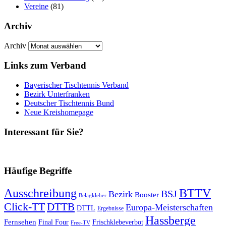
Vereine
(81)
Archiv
Archiv
Links zum Verband
Bayerischer Tischtennis Verband
Bezirk Unterfranken
Deutscher Tischtennis Bund
Neue Kreishomepage
Interessant für Sie?
Häufige Begriffe
Ausschreibung
BTTV
BSJ
Bezirk
Booster
Belagkleber
Click-TT
DTTB
Europa-Meisterschaften
DTTL
Ergebnisse
Hassberge
Fernsehen
Final Four
Frischklebeverbot
Free-TV