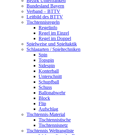
Bezirk Unterfranken
Bundesland Bayern
Verband – BTTV
Leitbild des BTTV
Tischtennisregeln
Regelinfo
Regel im Einzel
Regel im Doppel
Spielweise und Spieltaktik
Schlagarten / Spieltechniken
Spin
Topspin
Sidespin
Konterball
Unterschnitt
Schupfball
Schuss
Ballonabwehr
Block
Flip
Aufschlag
Tischtennis-Material
Tischtennistische
Tischtennisnetz
Tischtennis Weltrangliste