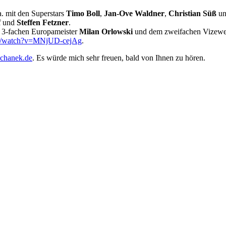
a. mit den Superstars
Timo Boll
,
Jan-Ove Waldner
,
Christian Süß
u
f
und
Steffen Fetzner
.
 3-fachen Europameister
Milan Orlowski
und dem zweifachen Vizewe
om/watch?v=MNjUD-cejAg
.
chanek.de
. Es würde mich sehr freuen, bald von Ihnen zu hören.