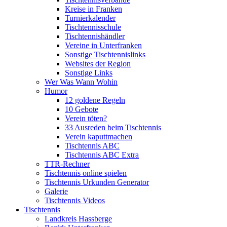
Kreise in Franken
Turnierkalender
Tischtennisschule
Tischtennishändler
Vereine in Unterfranken
Sonstige Tischtennislinks
Websites der Region
Sonstige Links
Wer Was Wann Wohin
Humor
12 goldene Regeln
10 Gebote
Verein töten?
33 Ausreden beim Tischtennis
Verein kaputtmachen
Tischtennis ABC
Tischtennis ABC Extra
TTR-Rechner
Tischtennis online spielen
Tischtennis Urkunden Generator
Galerie
Tischtennis Videos
Tischtennis
Landkreis Hassberge