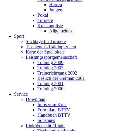
Herren
Jungen
Pokal
Turniere
Kreisrangliste
Allgemeines
Sport
Stichtage für Turniere
Tischtennis-Trainingszeiten
Karte der Spiellokale
Leistungssportgemeinschaft
Training 2009
Training 2003
Trainerlehrgang 2002
Besuch der German 2001
Training 2001
Training 2000
Service
Download
Infos vom Kreis
Formulare BTTV
Handbuch BTTV
Sonstiges
Linkübersicht / Links
Tischtennisverbände