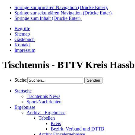
Springe zur primären Navigation (Drücke Enter).
Springe zur sekundären Navigation (Drücke Enter).
Springe zum Inhalt (Drücke Enter).
Begriffe
Sitemap
Gästebuch
Kontakt
Impressum
Tischtennis - BTTV Kreis Hassb
Suche:
Startseite
Tischtennis News
Sport-Nachrichten
Ergebnisse
Archiv – Ergebnisse
Tabellen
Kreis
Bezirk, Verband und DTTB
Archiv Einzelergebnisse