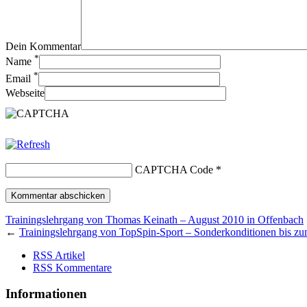
Dein Kommentar
*
Name
*
Email
Webseite
CAPTCHA Code
*
Trainingslehrgang von Thomas Keinath – August 2010 in Offenbach
←
Trainingslehrgang von TopSpin-Sport – Sonderkonditionen bis z
RSS Artikel
RSS Kommentare
Informationen