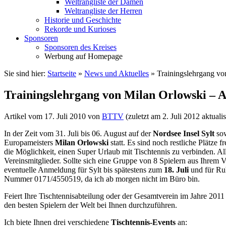
Weltrangliste der Damen
Weltrangliste der Herren
Historie und Geschichte
Rekorde und Kurioses
Sponsoren
Sponsoren des Kreises
Werbung auf Homepage
Sie sind hier:
Startseite
»
News und Aktuelles
»
Trainingslehrgang vo
Trainingslehrgang von Milan Orlowski – A
Artikel vom
17. Juli 2010
von
BTTV
(zuletzt am
2. Juli 2012
aktualis
In der Zeit vom 31. Juli bis 06. August auf der
Nordsee Insel Sylt
sow
Europameisters
Milan Orlowski
statt. Es sind noch restliche Plätze 
die Möglichkeit, einen Super Urlaub mit Tischtennis zu verbinden. Al
Vereinsmitglieder. Sollte sich eine Gruppe von 8 Spielern aus Ihrem 
eventuelle Anmeldung für Sylt bis spätestens zum
18. Juli
und für Ru
Nummer 0171/4550519, da ich ab morgen nicht im Büro bin.
Feiert Ihre Tischtennisabteilung oder der Gesamtverein im Jahre 2011 
den besten Spielern der Welt bei Ihnen durchzuführen.
Ich biete Ihnen drei verschiedene
Tischtennis-Events
an: