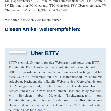
DJK Happertshausen, TV Hofheim, VfB Humprechtshausen, TTC Kerbfeld,
SV Kleinmünster, FC Knetzgau, TTC Kraisdorf, TSV Oberschleichach, TV
Obertheres, TSV Prappach, TTC Sand, TV Zeil
Wir hoffen, dass noch viele hinzukommen!
Diesen Artikel weiterempfehlen:
Über
BTTV
BTTV steht als Synonym für den Webmaster und Autor von BTTV -
Tischtennis Kreis Hassberge: Bernhard Süppel. Dieser ist seit Juli
2000 Kreisvorsitzender im Tischtennis Landkreis Hassberge und hat
diese Seite als Webarchiv für den Tischtennissport im Landkreis
aufgebaut. Nachdem die offizielle Webseite des Kreisverbands zum
BTTV umgezogen ist, verbleibt hier das Tischtennisarchiv des
Kreises und die Seite wird sich zu einem Tischtennisblog wandeln.
Mit Berichten über Material, Tischtennisregeln, zum
Tischtennissport, etc. informiert Sie der Webmaster über interessante
Dinge rund um den schnellste Ballsportart der Welt. Sie finden den
Autor nun auch bei
Google+
.