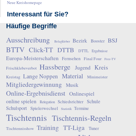
Neue Kreishomepage
Interessant für Sie?
Häufige Begriffe
Ausschreibung
BSJ
Bezirk
Booster
Belagkleber
BTTV
Click-TT
DTTB
DTTL
Ergebnisse
Europa-Meisterschaften
Fernsehen
Final Four
Free-TV
Hassberge
Kreis
Jugend
Frischklebeverbot
Material
Lange Noppen
Kreistag
Minimeister
Mitgliedergewinnung
Musik
Online-Ergebnisdienst
Onlinespiel
online spielen
Schule
Schiedsrichter
Relegation
Schulsport
Spielerwechsel
Termine
Statistik
Tischtennis
Tischtennis-Regeln
Training
TT-Liga
Tuner
Tischtennisshow