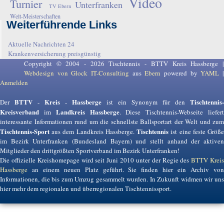
Video
Turnier
Unterfranken
TV Ebern
Welt-Meisterschaften
Weiterführende Links
Aktuelle Nachrichten 24
Krankenversicherung preisgünstig
Copyright © 2004 - 2026 Tischtennis - BTTV Kreis Hassberge |
Webdesign von Glock IT-Consulting
aus
Ebern
powered by
YAML
Anmelden
BTTV
Kreis
Hassberge
Tischtennis-
Der
-
-
ist ein Synonym für den
Kreisverband
Landkreis Hassberge
im
. Diese Tischtennis-Webseite liefer
interessante Informationen rund um die schnellste Ballsportart der Welt und zum
Tischtennis-Sport
Tischtennis
aus dem Landkreis Hassberge.
ist eine feste Größ
im Bezirk Unterfranken (Bundesland Bayern) und stellt anhand der aktiven
Mitglieder den drittgrößten Sportverband im Bezirk Unterfranken!
Die offizielle Kreishomepage wird seit Juni 2010 unter der Regie des
BTTV Krei
Hassberge
an einem neuen Platz geführt. Sie finden hier ein Archiv von
Informationen, die bis zum Umzug gesammelt wurden. In Zukunft widmen wir uns
hier mehr dem regionalen und überregionalen Tischtennissport.