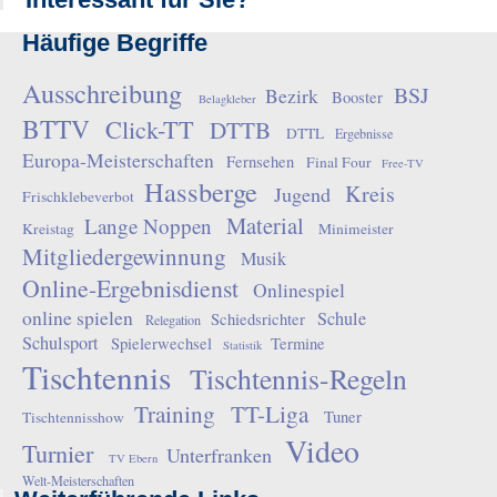
Häufige Begriffe
Ausschreibung
BSJ
Bezirk
Booster
Belagkleber
BTTV
Click-TT
DTTB
DTTL
Ergebnisse
Europa-Meisterschaften
Fernsehen
Final Four
Free-TV
Hassberge
Kreis
Jugend
Frischklebeverbot
Material
Lange Noppen
Kreistag
Minimeister
Mitgliedergewinnung
Musik
Online-Ergebnisdienst
Onlinespiel
online spielen
Schule
Schiedsrichter
Relegation
Schulsport
Spielerwechsel
Termine
Statistik
Tischtennis
Tischtennis-Regeln
Training
TT-Liga
Tuner
Tischtennisshow
Video
Turnier
Unterfranken
TV Ebern
Welt-Meisterschaften