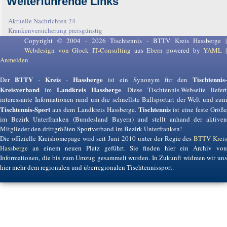
Weiterführende Links
Aktuelle Nachrichten 24
Krankenversicherung preisgünstig
Copyright © 2004 - 2026 Tischtennis - BTTV Kreis Hassberge |
Webdesign von Glock IT-Consulting
aus
Ebern
powered by
YAML
Anmelden
BTTV
Kreis
Hassberge
Tischtennis-
Der
-
-
ist ein Synonym für den
Kreisverband
Landkreis Hassberge
im
. Diese Tischtennis-Webseite liefer
interessante Informationen rund um die schnellste Ballsportart der Welt und zum
Tischtennis-Sport
Tischtennis
aus dem Landkreis Hassberge.
ist eine feste Größ
im Bezirk Unterfranken (Bundesland Bayern) und stellt anhand der aktiven
Mitglieder den drittgrößten Sportverband im Bezirk Unterfranken!
Die offizielle Kreishomepage wird seit Juni 2010 unter der Regie des
BTTV Krei
Hassberge
an einem neuen Platz geführt. Sie finden hier ein Archiv von
Informationen, die bis zum Umzug gesammelt wurden. In Zukunft widmen wir uns
hier mehr dem regionalen und überregionalen Tischtennissport.