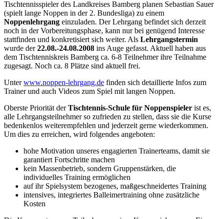
Tischtennisspieler des Landkreises Bamberg planen Sebastian Sauer
(spielt lange Noppen in der 2. Bundesliga) zu einem
Noppenlehrgang
einzuladen. Der Lehrgang befindet sich derzeit
noch in der Vorbereitungsphase, kann nur bei genügend Interesse
stattfinden und konkretisiert sich weiter. Als
Lehrgangstermin
wurde der
22.08.-24.08.2008
ins Auge gefasst. Aktuell haben aus
dem Tischtenniskreis Bamberg ca. 6-8 Teilnehmer ihre Teilnahme
zugesagt. Noch ca. 8 Plätze sind aktuell frei.
Unter
www.noppen-lehrgang.de
finden sich detaillierte Infos zum
Trainer und auch Videos zum Spiel mit langen Noppen.
Oberste Priorität der
Tischtennis-Schule für Noppenspieler
ist es,
alle Lehrgangsteilnehmer so zufrieden zu stellen, dass sie die Kurse
bedenkenlos weiterempfehlen und jederzeit gerne wiederkommen.
Um dies zu erreichen, wird folgendes angeboten:
hohe Motivation unseres engagierten Trainerteams, damit sie
garantiert Fortschritte machen
kein Massenbetrieb, sondern Gruppenstärken, die
individuelles Training ermöglichen
auf ihr Spielsystem bezogenes, maßgeschneidertes Training
intensives, integriertes Balleimertraining ohne zusätzliche
Kosten