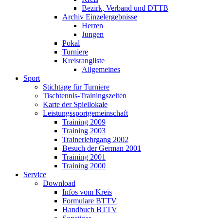
Bezirk, Verband und DTTB
Archiv Einzelergebnisse
Herren
Jungen
Pokal
Turniere
Kreisrangliste
Allgemeines
Sport
Stichtage für Turniere
Tischtennis-Trainingszeiten
Karte der Spiellokale
Leistungssportgemeinschaft
Training 2009
Training 2003
Trainerlehrgang 2002
Besuch der German 2001
Training 2001
Training 2000
Service
Download
Infos vom Kreis
Formulare BTTV
Handbuch BTTV