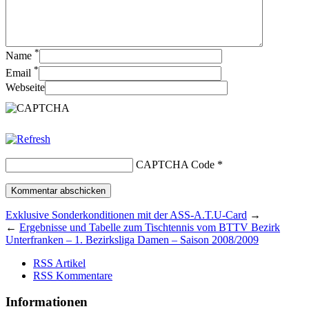
*
Name
*
Email
Webseite
CAPTCHA Code
*
Exklusive Sonderkonditionen mit der ASS-A.T.U-Card
→
←
Ergebnisse und Tabelle zum Tischtennis vom BTTV Bezirk
Unterfranken – 1. Bezirksliga Damen – Saison 2008/2009
RSS Artikel
RSS Kommentare
Informationen