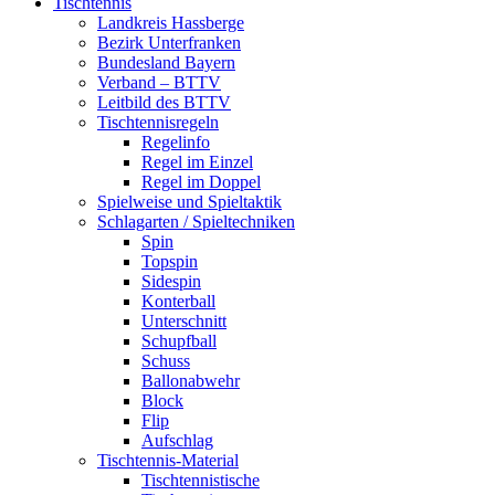
Tischtennis
Landkreis Hassberge
Bezirk Unterfranken
Bundesland Bayern
Verband – BTTV
Leitbild des BTTV
Tischtennisregeln
Regelinfo
Regel im Einzel
Regel im Doppel
Spielweise und Spieltaktik
Schlagarten / Spieltechniken
Spin
Topspin
Sidespin
Konterball
Unterschnitt
Schupfball
Schuss
Ballonabwehr
Block
Flip
Aufschlag
Tischtennis-Material
Tischtennistische