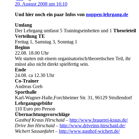
20. August 2008 um 16:10
Und hier noch ein paar Infos von
noppen-lehrgang.de
Umfang
Der Lehrgang umfasst 5 Trainingseinheiten und 1
Theorieteil
Verteilung TE
Freitag 1, Samstag 3, Sonntag 1
Beginn
22.08. 18.00 Uhr
Wir starten mit einem organisatorisch/theoretischen Teil, ihr
müsst also nicht direkt spielfertig sein.
Ende
24.08. ca 12.30 Uhr
Co-Trainer
Andreas Greb
Sporthalle
Karl-Wagner-Halle,Forchheimer Str. 31, 96129 Strullendorf
Lehrgangsgebühr
110 Euro pro Person
Übernachtungsvorschläge
Gasthof Kraus Hirschaid
–
http://www.brauerei-kraus.de/
Drive Inn Hirschaid
–
http://www.driveinn-hirschaid.de/
Wichert Sassanfahrt
–
http://www.gasthof-wichert.de/