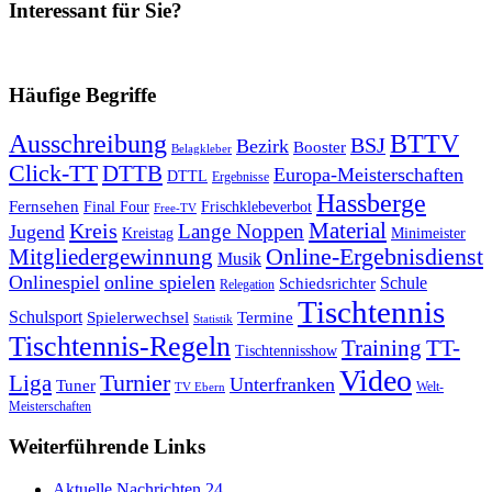
Interessant für Sie?
Häufige Begriffe
Ausschreibung
BTTV
BSJ
Bezirk
Booster
Belagkleber
Click-TT
DTTB
Europa-Meisterschaften
DTTL
Ergebnisse
Hassberge
Fernsehen
Final Four
Frischklebeverbot
Free-TV
Kreis
Material
Lange Noppen
Jugend
Kreistag
Minimeister
Mitgliedergewinnung
Online-Ergebnisdienst
Musik
Onlinespiel
online spielen
Schule
Schiedsrichter
Relegation
Tischtennis
Schulsport
Spielerwechsel
Termine
Statistik
Tischtennis-Regeln
Training
TT-
Tischtennisshow
Video
Turnier
Liga
Unterfranken
Tuner
Welt-
TV Ebern
Meisterschaften
Weiterführende Links
Aktuelle Nachrichten 24