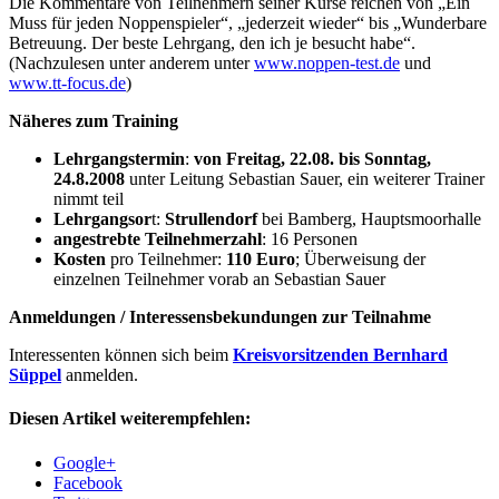
Die Kommentare von Teilnehmern seiner Kurse reichen von „Ein
Muss für jeden Noppenspieler“, „jederzeit wieder“ bis „Wunderbare
Betreuung. Der beste Lehrgang, den ich je besucht habe“.
(Nachzulesen unter anderem unter
www.noppen-test.de
und
www.tt-focus.de
)
Näheres zum Training
Lehrgangstermin
:
von Freitag, 22.08. bis Sonntag,
24.8.2008
unter Leitung Sebastian Sauer, ein weiterer Trainer
nimmt teil
Lehrgangsor
t:
Strullendorf
bei Bamberg, Hauptsmoorhalle
angestrebte Teilnehmerzahl
: 16 Personen
Kosten
pro Teilnehmer:
110 Euro
; Überweisung der
einzelnen Teilnehmer vorab an Sebastian Sauer
Anmeldungen / Interessensbekundungen zur Teilnahme
Interessenten können sich beim
Kreisvorsitzenden Bernhard
Süppel
anmelden.
Diesen Artikel weiterempfehlen:
Google+
Facebook