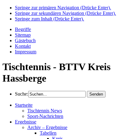
Springe zur primären Navigation (Drücke Enter).
Springe zur sekundären Navigation (Drücke Enter).
Springe zum Inhalt (Drücke Enter).
Begriffe
Sitemap
Gästebuch
Kontakt
Impressum
Tischtennis - BTTV Kreis
Hassberge
Suche:
Startseite
Tischtennis News
Sport-Nachrichten
Ergebnisse
Archiv – Ergebnisse
Tabellen
Kreis