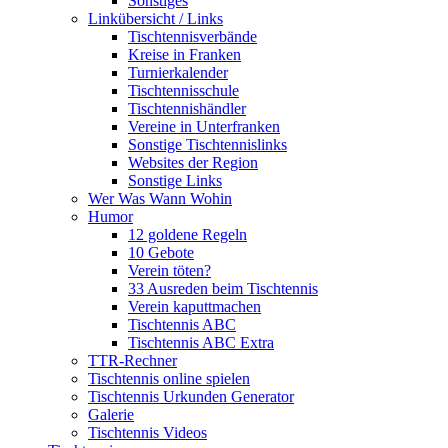
Sonstiges
Linkübersicht / Links
Tischtennisverbände
Kreise in Franken
Turnierkalender
Tischtennisschule
Tischtennishändler
Vereine in Unterfranken
Sonstige Tischtennislinks
Websites der Region
Sonstige Links
Wer Was Wann Wohin
Humor
12 goldene Regeln
10 Gebote
Verein töten?
33 Ausreden beim Tischtennis
Verein kaputtmachen
Tischtennis ABC
Tischtennis ABC Extra
TTR-Rechner
Tischtennis online spielen
Tischtennis Urkunden Generator
Galerie
Tischtennis Videos