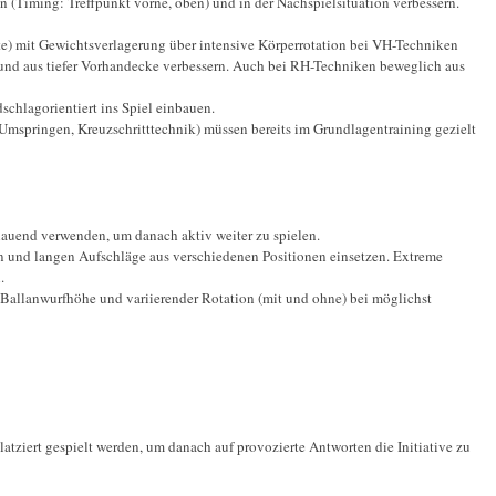
n (Timing: Treffpunkt vorne, oben) und in der Nachspielsituation verbessern.
tte) mit Gewichtsverlagerung über intensive Körperrotation bei VH-Techniken
n und aus tiefer Vorhandecke verbessern. Auch bei RH-Techniken beweglich aus
chlagorientiert ins Spiel einbauen.
 Umspringen, Kreuzschritttechnik) müssen bereits im Grundlagentraining gezielt
hauend verwenden, um danach aktiv weiter zu spielen.
en und langen Aufschläge aus verschiedenen Positionen einsetzen. Extreme
.
 Ballanwurfhöhe und variierender Rotation (mit und ohne) bei möglichst
latziert gespielt werden, um danach auf provozierte Antworten die Initiative zu