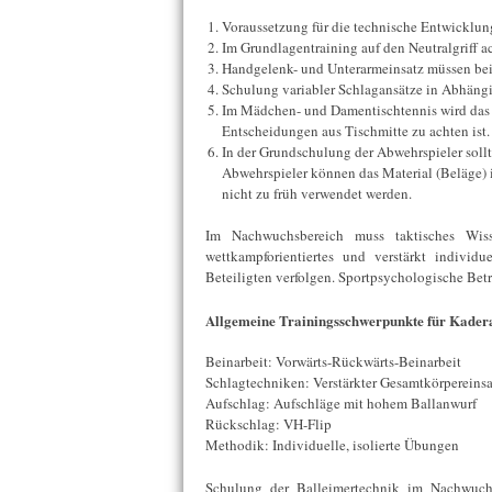
Voraussetzung für die technische Entwicklung
Im Grundlagentraining auf den Neutralgriff a
Handgelenk- und Unterarmeinsatz müssen bei 
Schulung variabler Schlagansätze in Abhäng
Im Mädchen- und Damentischtennis wird das b
Entscheidungen aus Tischmitte zu achten ist.
In der Grundschulung der Abwehrspieler soll
Abwehrspieler können das Material (Beläge) 
nicht zu früh verwendet werden.
Im Nachwuchsbereich muss taktisches Wisse
wettkampforientiertes und verstärkt individu
Beteiligten verfolgen. Sportpsychologische Betr
Allgemeine Trainingsschwerpunkte für Kadera
Beinarbeit: Vorwärts-Rückwärts-Beinarbeit
Schlagtechniken: Verstärkter Gesamtkörpereinsa
Aufschlag: Aufschläge mit hohem Ballanwurf
Rückschlag: VH-Flip
Methodik: Individuelle, isolierte Übungen
Schulung der Balleimertechnik im Nachwuchs