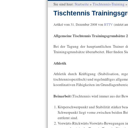
Sie sind hier:
Startseite
»
Tischtennis-Training
Tischtennis Trainingsg
Artikel vom
31. Dezember 2008
von
BTTV
(zuletzt a
Allgemeine Tischtennis Trainingsgrundsätze 
Bei der Tagung der hauptamtlichen Trainer 
Trainingsgrundsätze überarbeitet. Hier finden Si
Athletik
Athletik durch Kräftigung (Stabilisation, re
tischtennisspezifisch) und regelmäßiges allgem
koordinativen Fähigkeiten im Grundlagenbereich
Beinarbeit
(Tischtennis wird immer aus der Bew
Körperschwerpunkt und Stabilität stärker be
Schwerpunkt liegt vorne zwischen beiden Bein
entfernt sind.
Vorwärts-Rückwärts-Vorwärts-Bewegungen in d