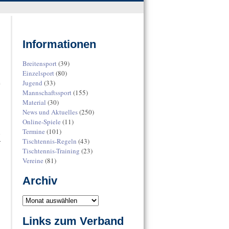
Informationen
Breitensport
(39)
Einzelsport
(80)
Jugend
(33)
e
Mannschaftssport
(155)
Material
(30)
News und Aktuelles
(250)
Online-Spiele
(11)
Termine
(101)
d
Tischtennis-Regeln
(43)
r
Tischtennis-Training
(23)
Vereine
(81)
Archiv
Links zum Verband