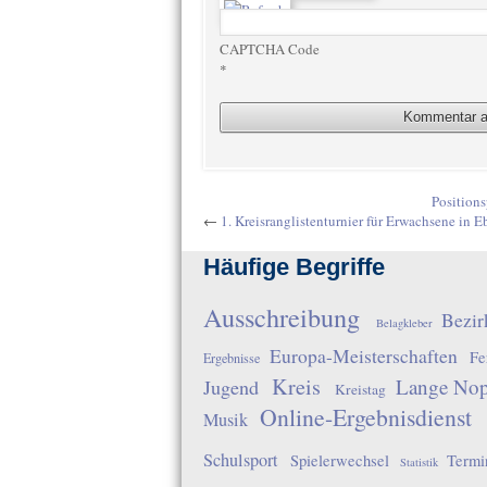
CAPTCHA Code
*
Positions
←
1. Kreisranglistenturnier für Erwachsene in 
Häufige Begriffe
Ausschreibung
Bezir
Belagkleber
Europa-Meisterschaften
Fe
Ergebnisse
Kreis
Lange No
Jugend
Kreistag
Online-Ergebnisdienst
Musik
Schulsport
Spielerwechsel
Termi
Statistik