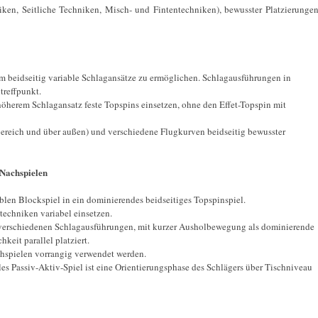
iken, Seitliche Techniken, Misch- und Fintentechniken), bewusster Platzierunge
um beidseitig variable Schlagansätze zu ermöglichen. Schlagausführungen in
treffpunkt.
höherem Schlagansatz feste Topspins einsetzen, ohne den Effet-Topspin mit
bereich und über außen) und verschiedene Flugkurven beidseitig bewusster
 Nachspielen
ablen Blockspiel in ein dominierendes beidseitiges Topspinspiel.
echniken variabel einsetzen.
 verschiedenen Schlagausführungen, mit kurzer Ausholbewegung als dominierende
keit parallel platziert.
hspielen vorrangig verwendet werden.
s Passiv-Aktiv-Spiel ist eine Orientierungsphase des Schlägers über Tischniveau