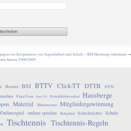
papier zur Kooperation von Jugendarbeit und Schule – BSJ Hassberge informiert
Ebern Saison 2008/2009
BTTV
Click-TT
DTTB
BSJ
k
Booster
DTTL
Hassberge
rnsehen
Final Four
Frischklebeverbot
Free-TV
Material
Mitgliedergewinnung
ppen
Minimeister
Onlinespiel
online spielen
Schule
Schiedsrichter
Relegation
Tischtennis
Tischtennis-Regeln
ne