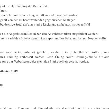
 ist die Optimierung der Beinarbeit.
chten.
der Schulung aller Schlagtechniken stark beachtet werden.
igkeit von den zu beantwortenden gegnerischen Schlägen.
eidseitige Spiel auf eine starke Rückhand aufgebaut, wobei auf VH-
ten die Angriffstechniken neben den Abwehrtechniken ausgebildet werden.
ihrem variablen Spielsystem später anpassen. Der Belag mit langen Noppen sollte
n (u.a. Rotationslehre) geschult werden. Die Spielfähigkeit sollte durc
elles Training verbessert werden. Jede Übung sollte Trainingsinhalte für all
euung zur Verbesserung der mentalen Stärke soll eingesetzt werden.
thleten 2009
tz
training in Bundes- und Landeskader als Voraussetzung für ein effektivere