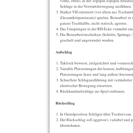
vorne, oben), in der Topspin-Topspin-Situatio
Schläge in der Vorwärtsbewegung ausführen.
Stärker VH-orientiert (vor allem aus Tischmi
(Gesamtkörpereinsatz) spielen. Beinarbeit i
ganzer Tischhälfte, nicht statisch, agieren.
Das Umspringen in der RH-Ecke vermehrt ends
Die Beinarbeitstechniken (Schritte, Sprünge,
geschult und angewendet werden.
Aufschlag
Taktisch bewusst, zielgerichtet und voraussc
Variable Platzierungen der kurzen, halblang
Platzierungen (kurz und lang außen) forcieren
Schnellere Schlagausführung mit veränderter
identischer Bewegung einsetzen.
Rückhandaufschläge ins Spiel einbauen.
Rückschlag
In Grundposition Schläger über Tischniveau.
Der Rückschlag soll aggressiv, variabel und p
übernehmen.