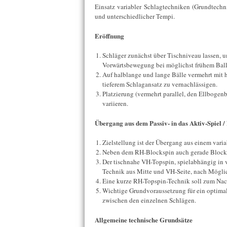
Einsatz variabler Schlagtechniken (Grundtechn
und unterschiedlicher Tempi.
Eröffnung
Schläger zunächst über Tischniveau lassen, 
Vorwärtsbewegung bei möglichst frühem Ball
Auf halblange und lange Bälle vermehrt mit 
tieferem Schlagansatz zu vernachlässigen.
Platzierung (vermehrt parallel, den Ellbogen
variieren.
Übergang aus dem Passiv- in das Aktiv-Spiel /
Zielstellung ist der Übergang aus einem vari
Neben dem RH-Blockspin auch gerade Blockt
Der tischnahe VH-Topspin, spielabhängig in
Technik aus Mitte und VH-Seite, nach Möglich
Eine kurze RH-Topspin-Technik soll zum Nac
Wichtige Grundvoraussetzung für ein optimale
zwischen den einzelnen Schlägen.
Allgemeine technische Grundsätze