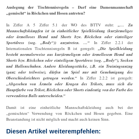
Auslegung der Tischtennisregeln – Darf eine Damenmannschaft
„gemischt“ in Röckchen und Hosen antreten?
In Ziffer A 5 Ziffer 5.1 der WO des BTTV steht:
„… Zu
Mannschaftskämpfen ist in einheitlicher Spielkleidung (kurzärmeliges
oder ärmelloses Hemd und Shorts bzw. Röckchen oder einteiliger
Sportdress (sog. „Body“)) anzutreten. …“
In Ziffer 2.2.1 der
Internationalen Tischtennisregeln B ist geregelt:
„Die Spielkleidung
besteht normalerweise aus kurzärmeligem oder ärmellosem Hemd und
Shorts bzw. Röckchen oder einteiligem Sportdress (sog. „Body“), Socken
und Hallenschuhen. Andere Kleidungsstücke, z.B. ein Trainingsanzug
(ganz oder teilweise), dürfen im Spiel nur mit Genehmigung des
Oberschiedsrichters getragen werden.“
In Ziffer 2.2.2 ist geregelt:
„Abgesehen von Ärmeln oder Kragen des Trikots, muss sich die
Hauptfarbe von Trikot, Röckchen oder Shorts eindeutig von der Farbe des
verwendeten Balls unterscheiden.“
Damit ist eine einheitliche Mannschaftskleidung auch bei der
„gemischten“ Verwendung von Röckchen und Hosen gegeben. Eine
Beanstandung ist nicht möglich und macht auch keinen Sinn.
Diesen Artikel weiterempfehlen: