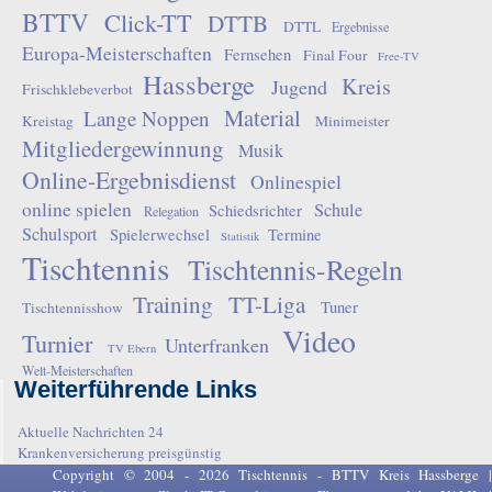
BTTV
Click-TT
DTTB
DTTL
Ergebnisse
Europa-Meisterschaften
Fernsehen
Final Four
Free-TV
Hassberge
Kreis
Jugend
Frischklebeverbot
Material
Lange Noppen
Kreistag
Minimeister
Mitgliedergewinnung
Musik
Online-Ergebnisdienst
Onlinespiel
online spielen
Schule
Schiedsrichter
Relegation
Schulsport
Spielerwechsel
Termine
Statistik
Tischtennis
Tischtennis-Regeln
Training
TT-Liga
Tuner
Tischtennisshow
Video
Turnier
Unterfranken
TV Ebern
Welt-Meisterschaften
Weiterführende Links
Aktuelle Nachrichten 24
Krankenversicherung preisgünstig
Copyright © 2004 - 2026 Tischtennis - BTTV Kreis Hassberge |