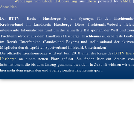
Webdesign von Glock IT-Consulting
aus
Ebern
powered by
YAML
Anmelden
BTTV
Kreis
Hassberge
Tischtennis-
Der
-
-
ist ein Synonym für den
Kreisverband
Landkreis Hassberge
im
. Diese Tischtennis-Webseite liefer
interessante Informationen rund um die schnellste Ballsportart der Welt und zum
Tischtennis-Sport
Tischtennis
aus dem Landkreis Hassberge.
ist eine feste Größ
im Bezirk Unterfranken (Bundesland Bayern) und stellt anhand der aktiven
Mitglieder den drittgrößten Sportverband im Bezirk Unterfranken!
Die offizielle Kreishomepage wird seit Juni 2010 unter der Regie des
BTTV Krei
Hassberge
an einem neuen Platz geführt. Sie finden hier ein Archiv von
Informationen, die bis zum Umzug gesammelt wurden. In Zukunft widmen wir uns
hier mehr dem regionalen und überregionalen Tischtennissport.