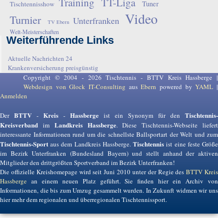
Training
TT-Liga
Tuner
Tischtennisshow
Video
Turnier
Unterfranken
TV Ebern
Welt-Meisterschaften
Weiterführende Links
Aktuelle Nachrichten 24
Krankenversicherung preisgünstig
Copyright © 2004 - 2026 Tischtennis - BTTV Kreis Hassberge |
Webdesign von Glock IT-Consulting
aus
Ebern
powered by
YAML
Anmelden
BTTV
Kreis
Hassberge
Tischtennis-
Der
-
-
ist ein Synonym für den
Kreisverband
Landkreis Hassberge
im
. Diese Tischtennis-Webseite liefer
interessante Informationen rund um die schnellste Ballsportart der Welt und zum
Tischtennis-Sport
Tischtennis
aus dem Landkreis Hassberge.
ist eine feste Größ
im Bezirk Unterfranken (Bundesland Bayern) und stellt anhand der aktiven
Mitglieder den drittgrößten Sportverband im Bezirk Unterfranken!
Die offizielle Kreishomepage wird seit Juni 2010 unter der Regie des
BTTV Krei
Hassberge
an einem neuen Platz geführt. Sie finden hier ein Archiv von
Informationen, die bis zum Umzug gesammelt wurden. In Zukunft widmen wir uns
hier mehr dem regionalen und überregionalen Tischtennissport.