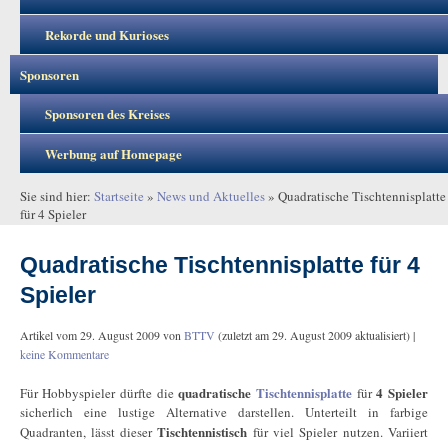
Rekorde und Kurioses
Sponsoren
Sponsoren des Kreises
Werbung auf Homepage
Sie sind hier:
Startseite
»
News und Aktuelles
»
Quadratische Tischtennisplatte
für 4 Spieler
Quadratische Tischtennisplatte für 4
Spieler
Artikel vom
29. August 2009
von
BTTV
(zuletzt am
29. August 2009
aktualisiert) |
keine Kommentare
quadratische
Tischtennisplatte
4 Spieler
Für Hobbyspieler dürfte die
für
sicherlich eine lustige Alternative darstellen.
Unterteilt in farbige
Tischtennistisch
Quadranten, lässt dieser
für viel Spieler nutzen. Variiert