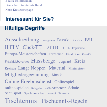
Bezirk Unterfranken
Deutscher Tischtennis Bund
Neue Kreishomepage
Interessant für Sie?
Häufige Begriffe
Ausschreibung
BSJ
Bezirk
Booster
Belagkleber
BTTV
Click-TT
DTTB
DTTL
Ergebnisse
Europa-Meisterschaften
Fernsehen
Final Four
Free-TV
Hassberge
Kreis
Jugend
Frischklebeverbot
Material
Lange Noppen
Kreistag
Minimeister
Mitgliedergewinnung
Musik
Online-Ergebnisdienst
Onlinespiel
online spielen
Schule
Schiedsrichter
Relegation
Schulsport
Spielerwechsel
Termine
Statistik
Tischtennis
Tischtennis-Regeln