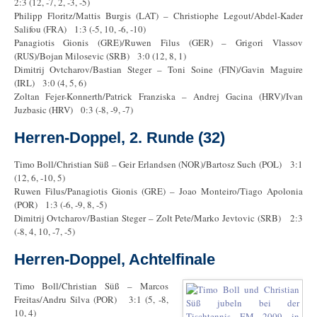
2:3 (12, -7, 2, -3, -5)
Philipp Floritz/Mattis Burgis (LAT) – Christiophe Legout/Abdel-Kader
Salifou (FRA) 1:3 (-5, 10, -6, -10)
Panagiotis Gionis (GRE)/Ruwen Filus (GER) – Grigori Vlassov
(RUS)/Bojan Milosevic (SRB) 3:0 (12, 8, 1)
Dimitrij Ovtcharov/Bastian Steger – Toni Soine (FIN)/Gavin Maguire
(IRL) 3:0 (4, 5, 6)
Zoltan Fejer-Konnerth/Patrick Franziska – Andrej Gacina (HRV)/Ivan
Juzbasic (HRV) 0:3 (-8, -9, -7)
Herren-Doppel, 2. Runde (32)
Timo Boll/Christian Süß – Geir Erlandsen (NOR)/Bartosz Such (POL) 3:1
(12, 6, -10, 5)
Ruwen Filus/Panagiotis Gionis (GRE) – Joao Monteiro/Tiago Apolonia
(POR) 1:3 (-6, -9, 8, -5)
Dimitrij Ovtcharov/Bastian Steger – Zolt Pete/Marko Jevtovic (SRB) 2:3
(-8, 4, 10, -7, -5)
Herren-Doppel, Achtelfinale
Timo Boll/Christian Süß – Marcos
Freitas/Andru Silva (POR) 3:1 (5, -8,
10, 4)