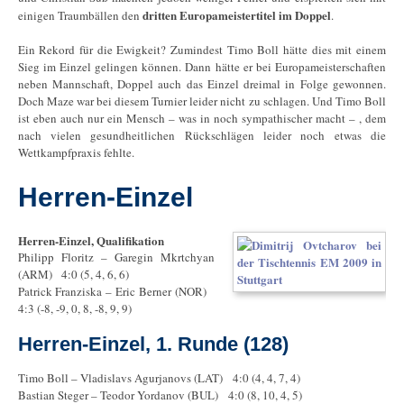
dritten Europameistertitel im Doppel
einigen Traumbällen den
.
Ein Rekord für die Ewigkeit? Zumindest Timo Boll hätte dies mit einem
Sieg im Einzel gelingen können. Dann hätte er bei Europameisterschaften
neben Mannschaft, Doppel auch das Einzel dreimal in Folge gewonnen.
Doch Maze war bei diesem Turnier leider nicht zu schlagen. Und Timo Boll
ist eben auch nur ein Mensch – was in noch sympathischer macht – , dem
nach vielen gesundheitlichen Rückschlägen leider noch etwas die
Wettkampfpraxis fehlte.
Herren-Einzel
Herren-Einzel, Qualifikation
Philipp Floritz – Garegin Mkrtchyan
(ARM) 4:0 (5, 4, 6, 6)
Patrick Franziska – Eric Berner (NOR)
4:3 (-8, -9, 0, 8, -8, 9, 9)
Herren-Einzel, 1. Runde (128)
Timo Boll – Vladislavs Agurjanovs (LAT) 4:0 (4, 4, 7, 4)
Bastian Steger – Teodor Yordanov (BUL) 4:0 (8, 10, 4, 5)