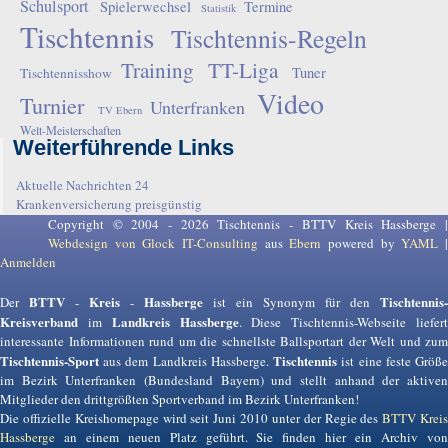
Schulsport
Spielerwechsel
Termine
Statistik
Tischtennis
Tischtennis-Regeln
Training
TT-Liga
Tuner
Tischtennisshow
Video
Turnier
Unterfranken
TV Ebern
Welt-Meisterschaften
Weiterführende Links
Aktuelle Nachrichten 24
Krankenversicherung preisgünstig
Copyright © 2004 - 2026 Tischtennis - BTTV Kreis Hassberge |
Webdesign von Glock IT-Consulting
aus
Ebern
powered by
YAML
Anmelden
BTTV
Kreis
Hassberge
Tischtennis-
Der
-
-
ist ein Synonym für den
Kreisverband
Landkreis Hassberge
im
. Diese Tischtennis-Webseite liefer
interessante Informationen rund um die schnellste Ballsportart der Welt und zum
Tischtennis-Sport
Tischtennis
aus dem Landkreis Hassberge.
ist eine feste Größ
im Bezirk Unterfranken (Bundesland Bayern) und stellt anhand der aktiven
Mitglieder den drittgrößten Sportverband im Bezirk Unterfranken!
Die offizielle Kreishomepage wird seit Juni 2010 unter der Regie des
BTTV Krei
Hassberge
an einem neuen Platz geführt. Sie finden hier ein Archiv von