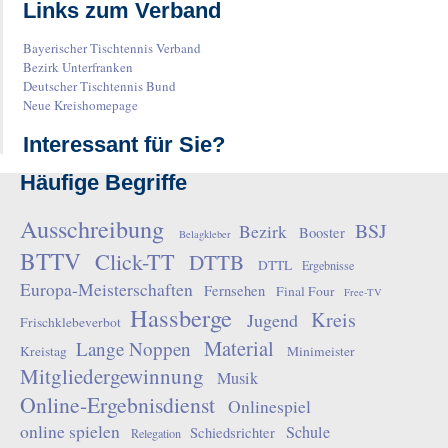
Links zum Verband
Bayerischer Tischtennis Verband
Bezirk Unterfranken
Deutscher Tischtennis Bund
Neue Kreishomepage
Interessant für Sie?
Häufige Begriffe
Ausschreibung
BSJ
Bezirk
Booster
Belagkleber
BTTV
Click-TT
DTTB
DTTL
Ergebnisse
Europa-Meisterschaften
Fernsehen
Final Four
Free-TV
Hassberge
Kreis
Jugend
Frischklebeverbot
Material
Lange Noppen
Kreistag
Minimeister
Mitgliedergewinnung
Musik
Online-Ergebnisdienst
Onlinespiel
online spielen
Schule
Schiedsrichter
Relegation