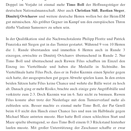
Timo Boll
Doppel im Vorjahr ist einmal mehr
der Hoffnungsträger der
Christian Süß
Bastian Steger
deutschen Nationalmannschaft. Aber auch
,
,
Dimitrij Ovtcharov
und weitere deutsche Herren wollen bei der Heim-EM
gut mitmischen. Als größter Gegner im Kampf um den europäischen Thron
dürfte Vladimir Samsonov zu sehen sein.
In der Qualifikation sind die Nachwuchstalente Philipp Floritz und Patrick
Franziska mit Siegen gut in das Turnier gestartet. Während 9 von 10 Herren
die 1. Runde überstanden und immerhin 6 Herren auch in Runde 3
einzogen, erwischte es Dimitrij Ovtcharov überraschend in Runde 2. Nur
Timo Boll und überraschend auch Ruwen Filus schafften im Einzel den
Einzug ins Viertelfinale und haben die Medaille in Sichtnähe. Im
Viertelfinale hatte Filus Pech, dass er in Fedor Kuzmin einen Spieler gegen
sich hatte, der ausgesprochen gut gegen Abwehr spielen kann. In den ersten
beiden Sätzen hatte Filus keine Chance und wehrte die Bälle weist zu hoch
ab. Danach ging er mehr Risiko, brachte auch einige gute Angriffsbälle und
verkürzte zum 2:3. Doch Kuzmin war im 6. Satz nicht zu bremsen. Ruwen
Filus konnte aber trotz der Niederlage mit dem Turnierverlauf mehr als
zufrieden sein. Besser machte es einmal mehr Timo Boll, der Par Gerell
beim 4:0 nicht den Hauch einer Chance lies und nun im Halbfinale gegen
Michael Maze antreten musste. Hier hatte Boll einen schlechten Start und
Maze spielte überragend, so dass Timo Boll einem 0:3 Rückstand hinterher
laufen musste. Mit großer Unterstützung der Zuschauer schaffte er zwar