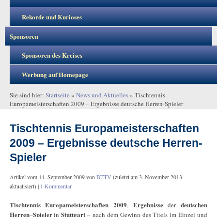
Rekorde und Kurioses
Sponsoren
Sponsoren des Kreises
Werbung auf Homepage
Sie sind hier:
Startseite
»
News und Aktuelles
»
Tischtennis
Europameisterschaften 2009 – Ergebnisse deutsche Herren-Spieler
Tischtennis Europameisterschaften
2009 – Ergebnisse deutsche Herren-
Spieler
Artikel vom
14. September 2009
von
BTTV
(zuletzt am
3. November 2013
aktualisiert) |
1 Kommentar
Tischtennis
Europameisterschaften 2009
Ergebnisse
deutschen
,
der
Herren
Spieler
Stuttgart
–
in
– nach dem Gewinn des Titels im Einzel und