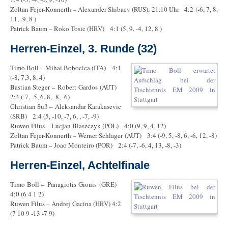
Zoltan Fejer-Konnerth – Alexander Shibaev (RUS), 21.10 Uhr 4:2 (-6, 7, 8,
11, -9, 8 )
Patrick Baum – Roko Tosic (HRV) 4:1 (5, 9, -4, 12, 8 )
Herren-Einzel, 3. Runde (32)
Timo Boll – Mihai Bobocica (ITA) 4:1
(-8, 7,3, 8, 4)
Bastian Steger – Robert Gardos (AUT)
2:4 (-7, -5, 6, 8, -8, -6)
Christian Süß – Aleksandar Karakasevic
(SRB) 2:4 (5, -10, -7, 6, , -7, -9)
Ruwen Filus – Lucjan Blaszczyk (POL) 4:0 (9, 9, 4, 12)
Zoltan Fejer-Konnerth – Werner Schlager (AUT) 3:4 (-9, 5, -8, 6, -6, 12, -8)
Patrick Baum – Joao Monteiro (POR) 2:4 (-7, -6, 4, 13, -8, -3)
Herren-Einzel, Achtelfinale
Timo Boll – Panagiotis Gionis (GRE)
4:0 (6 4 1 2)
Ruwen Filus – Andrej Gacina (HRV) 4:2
(7 10 9 -13 -7 9)