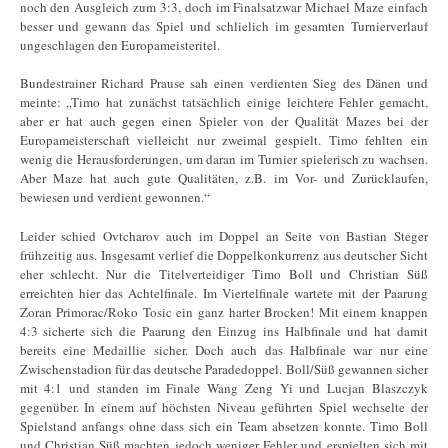
noch den Ausgleich zum 3:3, doch im Finalsatzwar Michael Maze einfach
besser und gewann das Spiel und schlielich im gesamten Turnierverlauf
ungeschlagen den Europameisteritel.
Bundestrainer Richard Prause sah einen verdienten Sieg des Dänen und
meinte: „Timo hat zunächst tatsächlich einige leichtere Fehler gemacht,
aber er hat auch gegen einen Spieler von der Qualität Mazes bei der
Europameisterschaft vielleicht nur zweimal gespielt. Timo fehlten ein
wenig die Herausforderungen, um daran im Turnier spielerisch zu wachsen.
Aber Maze hat auch gute Qualitäten, z.B. im Vor- und Zurücklaufen,
bewiesen und verdient gewonnen.“
Leider schied Ovtcharov auch im Doppel an Seite von Bastian Steger
frühzeitig aus. Insgesamt verlief die Doppelkonkurrenz aus deutscher Sicht
eher schlecht. Nur die Titelverteidiger Timo Boll und Christian Süß
erreichten hier das Achtelfinale. Im Viertelfinale wartete mit der Paarung
Zoran Primorac/Roko Tosic ein ganz harter Brocken! Mit einem knappen
4:3 sicherte sich die Paarung den Einzug ins Halbfinale und hat damit
bereits eine Medaillie sicher. Doch auch das Halbfinale war nur eine
Zwischenstadion für das deutsche Paradedoppel. Boll/Süß gewannen sicher
mit 4:1 und standen im Finale Wang Zeng Yi und Lucjan Blaszczyk
gegenüber. In einem auf höchsten Niveau geführten Spiel wechselte der
Spielstand anfangs ohne dass sich ein Team absetzen konnte. Timo Boll
und Christian Süß machten jedoch weniger Fehler und erspielten sich mit