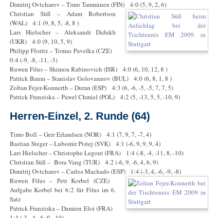
Dimitrij Ovtcharov – Timo Tamminen (FIN) 4:0 (5, 9, 2, 6)
Christian Süß – Adam Robertson
(WAL) 4:1 (9, 8, 5, -8, 8 )
Lars Hielscher – Aleksandr Didukh
(UKR) 4:0 (9, 10, 5, 9)
Philipp Floritz – Tomas Pavelka (CZE)
0:4 (-9, -8, -11, -3)
Ruwen Filus – Shimon Rabinovich (ISR) 4:0 (6, 10, 12, 8 )
Patrick Baum – Stanislav Golovannov (BUL) 4:0 (6, 8, 1, 8 )
Zoltan Fejer-Konnerth – Duran (ESP) 4:3 (6, -6, -5, -5, 7, 7, 5)
Patrick Franziska – Pawel Chmiel (POL) 4:2 (5, -13, 5, 5, -10, 9)
Herren-Einzel, 2. Runde (64)
Timo Boll – Geir Erlandsen (NOR) 4:1 (7, 9, 7, -7, 4)
Bastian Steger – Lubomir Pistej (SVK) 4:1 (-6, 9, 9, 9, 4)
Lars Hielscher – Christophe Legout (FRA) 1:4 (-8, -4, -11, 8, -10)
Christian Süß – Bora Vang (TUR) 4:2 (-6, 9, -6, 4, 6, 9)
Dimitrij Ovtcharov – Carlos Machado (ESP) 1:4 (-3, 4, -6, -9, -8)
Ruwen Filus – Petr Korbel (CZE)
Aufgabe Korbel bei 6:2 für Filus im 6.
Satz
Patrick Franziska – Damien Eloi (FRA)
1:4 (-3, -4, -6, 9, -10)