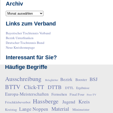
Archiv
Links zum Verband
Bayerischer Tischtennis Verband
Bezirk Unterfranken
Deutscher Tischtennis Bund
Neue Kreishomepage
Interessant für Sie?
Häufige Begriffe
Ausschreibung
BSJ
Bezirk
Booster
Belagkleber
BTTV
Click-TT
DTTB
DTTL
Ergebnisse
Europa-Meisterschaften
Fernsehen
Final Four
Free-TV
Hassberge
Kreis
Jugend
Frischklebeverbot
Material
Lange Noppen
Kreistag
Minimeister