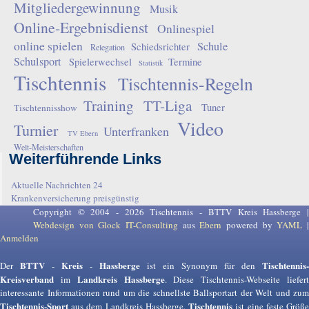
Mitgliedergewinnung
Musik
Online-Ergebnisdienst
Onlinespiel
online spielen
Schule
Schiedsrichter
Relegation
Schulsport
Spielerwechsel
Termine
Statistik
Tischtennis
Tischtennis-Regeln
Training
TT-Liga
Tuner
Tischtennisshow
Video
Turnier
Unterfranken
TV Ebern
Welt-Meisterschaften
Weiterführende Links
Aktuelle Nachrichten 24
Krankenversicherung preisgünstig
Copyright © 2004 - 2026 Tischtennis - BTTV Kreis Hassberge |
Webdesign von Glock IT-Consulting
aus
Ebern
powered by
YAML
Anmelden
BTTV
Kreis
Hassberge
Tischtennis-
Der
-
-
ist ein Synonym für den
Kreisverband
Landkreis Hassberge
im
. Diese Tischtennis-Webseite liefer
interessante Informationen rund um die schnellste Ballsportart der Welt und zum
Tischtennis-Sport
Tischtennis
aus dem Landkreis Hassberge.
ist eine feste Größ