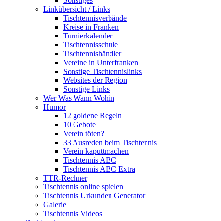
Sonstiges
Linkübersicht / Links
Tischtennisverbände
Kreise in Franken
Turnierkalender
Tischtennisschule
Tischtennishändler
Vereine in Unterfranken
Sonstige Tischtennislinks
Websites der Region
Sonstige Links
Wer Was Wann Wohin
Humor
12 goldene Regeln
10 Gebote
Verein töten?
33 Ausreden beim Tischtennis
Verein kaputtmachen
Tischtennis ABC
Tischtennis ABC Extra
TTR-Rechner
Tischtennis online spielen
Tischtennis Urkunden Generator
Galerie
Tischtennis Videos