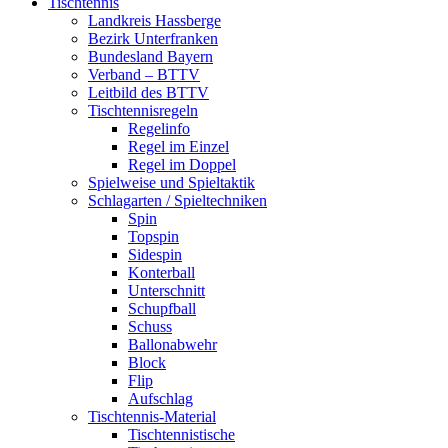
Tischtennis
Landkreis Hassberge
Bezirk Unterfranken
Bundesland Bayern
Verband – BTTV
Leitbild des BTTV
Tischtennisregeln
Regelinfo
Regel im Einzel
Regel im Doppel
Spielweise und Spieltaktik
Schlagarten / Spieltechniken
Spin
Topspin
Sidespin
Konterball
Unterschnitt
Schupfball
Schuss
Ballonabwehr
Block
Flip
Aufschlag
Tischtennis-Material
Tischtennistische