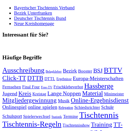
Bayerischer Tischtennis Verband
Bezirk Unterfranken
Deutscher Tischtennis Bund
Neue Kreishomepage
Interessant für Sie?
Häufige Begriffe
Ausschreibung
BTTV
BSJ
Bezirk
Booster
Belagkleber
Click-TT
DTTB
Europa-Meisterschaften
DTTL
Ergebnisse
Hassberge
Fernsehen
Final Four
Frischklebeverbot
Free-TV
Kreis
Material
Lange Noppen
Jugend
Kreistag
Minimeister
Mitgliedergewinnung
Online-Ergebnisdienst
Musik
Onlinespiel
online spielen
Schule
Schiedsrichter
Relegation
Tischtennis
Schulsport
Spielerwechsel
Termine
Statistik
Tischtennis-Regeln
Training
TT-
Tischtennisshow