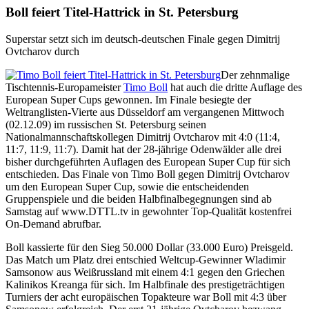
Boll feiert Titel-Hattrick in St. Petersburg
Superstar setzt sich im deutsch-deutschen Finale gegen Dimitrij
Ovtcharov durch
Der zehnmalige
Tischtennis-Europameister
Timo Boll
hat auch die dritte Auflage des
European Super Cups gewonnen. Im Finale besiegte der
Weltranglisten-Vierte aus Düsseldorf am vergangenen Mittwoch
(02.12.09) im russischen St. Petersburg seinen
Nationalmannschaftskollegen Dimitrij Ovtcharov mit 4:0 (11:4,
11:7, 11:9, 11:7). Damit hat der 28-jährige Odenwälder alle drei
bisher durchgeführten Auflagen des European Super Cup für sich
entschieden. Das Finale von Timo Boll gegen Dimitrij Ovtcharov
um den European Super Cup, sowie die entscheidenden
Gruppenspiele und die beiden Halbfinalbegegnungen sind ab
Samstag auf www.DTTL.tv in gewohnter Top-Qualität kostenfrei
On-Demand abrufbar.
Boll kassierte für den Sieg 50.000 Dollar (33.000 Euro) Preisgeld.
Das Match um Platz drei entschied Weltcup-Gewinner Wladimir
Samsonow aus Weißrussland mit einem 4:1 gegen den Griechen
Kalinikos Kreanga für sich. Im Halbfinale des prestigeträchtigen
Turniers der acht europäischen Topakteure war Boll mit 4:3 über