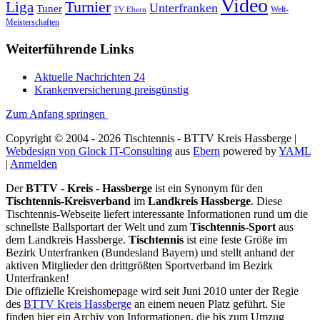
Video
Turnier
Liga
Unterfranken
Tuner
Welt-
TV Ebern
Meisterschaften
Weiterführende Links
Aktuelle Nachrichten 24
Krankenversicherung preisgünstig
Zum Anfang springen
Copyright © 2004 - 2026 Tischtennis - BTTV Kreis Hassberge |
Webdesign von Glock IT-Consulting
aus
Ebern
powered by
YAML
|
Anmelden
Der
BTTV
-
Kreis
-
Hassberge
ist ein Synonym für den
Tischtennis-Kreisverband
im
Landkreis Hassberge
. Diese
Tischtennis-Webseite liefert interessante Informationen rund um die
schnellste Ballsportart der Welt und zum
Tischtennis-Sport
aus
dem Landkreis Hassberge.
Tischtennis
ist eine feste Größe im
Bezirk Unterfranken (Bundesland Bayern) und stellt anhand der
aktiven Mitglieder den drittgrößten Sportverband im Bezirk
Unterfranken!
Die offizielle Kreishomepage wird seit Juni 2010 unter der Regie
des
BTTV Kreis Hassberge
an einem neuen Platz geführt. Sie
finden hier ein Archiv von Informationen, die bis zum Umzug