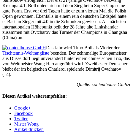
Samsonow erfolgreich. Der erst 21-jährige Ovtcharov bezwang
Kreanga 4:1. Boll unterstrich mit dem Sieg beim Super Cup seine
gute Form. Erst vor drei Tagen hatte er zum vierten Mal die Polish
Open gewonnen. Ebenfalls in einem rein deutschen Endspiel hatte
er Bastian Steger mit 4:0 in die Schranken gewiesen. Als nächsten
internationalen Höhepunkt peilt der 28 Jahre alte Linkshänder
zusammen mit Ovtcharov das Turnier der Champions in Changsha
(China) an.
Das Jahr wird Timo Boll als Vierter der
Tischtennis-Weltrangliste
beenden. Der zehnmalige Europameister
aus Düsseldorf liegt unverändert hinter einem chinesischen Trio, das
von Weltmeister Wang Hao angeführt wird. Zweitbester Deutscher
bleibt der im belgischen Charleroi spielende Dimitrij Ovtcharov
(14).
Quelle: contenthouse GmbH
Diesen Artikel weiterempfehlen:
Google+
Facebook
Twitter
Mister Wong
Artikel drucken