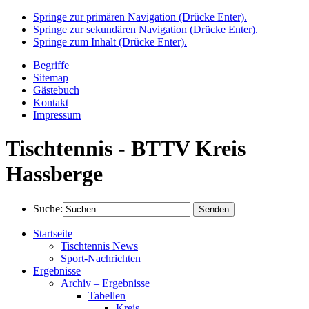
Springe zur primären Navigation (Drücke Enter).
Springe zur sekundären Navigation (Drücke Enter).
Springe zum Inhalt (Drücke Enter).
Begriffe
Sitemap
Gästebuch
Kontakt
Impressum
Tischtennis - BTTV Kreis
Hassberge
Suche:
Startseite
Tischtennis News
Sport-Nachrichten
Ergebnisse
Archiv – Ergebnisse
Tabellen
Kreis