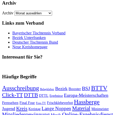
Archiv
Archiv
Links zum Verband
Bayerischer Tischtennis Verband
Bezirk Unterfranken
Deutscher Tischtennis Bund
Neue Kreishomepage
Interessant für Sie?
Häufige Begriffe
Ausschreibung
BTTV
BSJ
Bezirk
Booster
Belagkleber
Click-TT
DTTB
Europa-Meisterschaften
DTTL
Ergebnisse
Hassberge
Fernsehen
Final Four
Frischklebeverbot
Free-TV
Kreis
Material
Lange Noppen
Jugend
Kreistag
Minimeister
Mitgliedergewinnung
Online-Ergebnisdienst
Musik