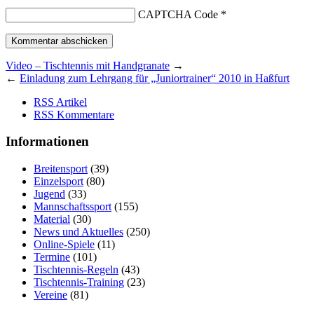
CAPTCHA Code
*
Video – Tischtennis mit Handgranate
→
←
Einladung zum Lehrgang für „Juniortrainer“ 2010 in Haßfurt
RSS Artikel
RSS Kommentare
Informationen
Breitensport
(39)
Einzelsport
(80)
Jugend
(33)
Mannschaftssport
(155)
Material
(30)
News und Aktuelles
(250)
Online-Spiele
(11)
Termine
(101)
Tischtennis-Regeln
(43)
Tischtennis-Training
(23)
Vereine
(81)