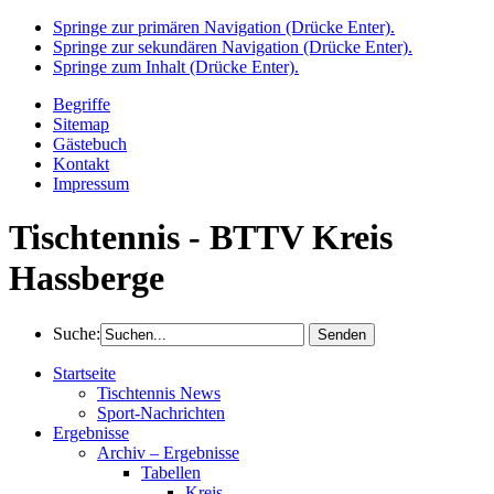
Springe zur primären Navigation (Drücke Enter).
Springe zur sekundären Navigation (Drücke Enter).
Springe zum Inhalt (Drücke Enter).
Begriffe
Sitemap
Gästebuch
Kontakt
Impressum
Tischtennis - BTTV Kreis
Hassberge
Suche:
Startseite
Tischtennis News
Sport-Nachrichten
Ergebnisse
Archiv – Ergebnisse
Tabellen
Kreis