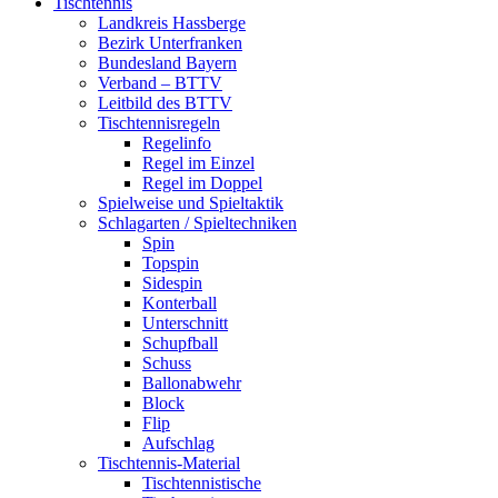
Tischtennis
Landkreis Hassberge
Bezirk Unterfranken
Bundesland Bayern
Verband – BTTV
Leitbild des BTTV
Tischtennisregeln
Regelinfo
Regel im Einzel
Regel im Doppel
Spielweise und Spieltaktik
Schlagarten / Spieltechniken
Spin
Topspin
Sidespin
Konterball
Unterschnitt
Schupfball
Schuss
Ballonabwehr
Block
Flip
Aufschlag
Tischtennis-Material
Tischtennistische