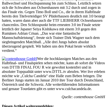
Ballwechsel und Hochspannung bis zum Schluss. Letztlich setzen
sich die Schwaben aus Ochsenhausen mit 3:2 durch und zogen in
das Finale ein. Gegen Timo Boll und Co., die in ihrem Halbfinale
bereits den Titelverteidiger SV Plüderhausen deutlich mit 3:0 besiegt
hatten, waren dann aber auch die TTF LIEBHERR Ochsenhausen
chancenlos. Den Schlusspunkt beim erneuten 3:0 im Finale setzte
letztlich der Japaner Seiya Kishikawa mit einem 3:0 gegen den
Rumänen Adrian Crisan. „Das war eine fantastische
Mannschaftsleistung“, freute sich Trainer Dirk Wagner nach dem
siegbringenden Matchball. „Alle drei Jungs haben absolut
überzeugend gespielt. Wir haben uns den Pokal heute wirklich
verdient.“
Wer die hochklassigen Matches aus den
Halbfinal- und Finalspielen sehen möchte, kann ab sofort die Videos
vom DTTB FINAL FOU R wie gewohnt kostenfrei und in
absoluter Topqualität unter www.DTTL.tv abrufen. Wer live erleben
möchte wie „Culcha Candela“ eine Halle zum Beben bringen. Die
Berliner Jungs starten im Januar 2010 ihre Tour durch Deutschland,
Österreich und die Schweiz. Alle weiterführenden Informationen
und genaue Tourdaten gibt es unter www.culchacandela.de.
Quelle: contenthouse GmbH
Diesen Artikel weiterempfehlen: