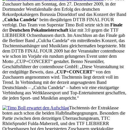
Zuschauer haben am Sonntag, den 27. Dezember 2009, in der
Dortmunder Westfalenhalle den Erfolg des deutschen
Rekordpokalsiegers Borussia Düsseldorf und das Konzert der Band
„
Culcha Candela
“ beim diesjährigen DTTB FINAL FOUR
verfolgt. Das Team von Superstar Timo Boll setzte sich im
Finale
der
Deutschen Pokalmeisterschaft
klar mit 3:0 gegen die TTF
LIEBHERR Ochsenhausen durch. Im Anschluss an das Finale gab
die Berliner Band „Culcha Candela“ ein mitreißendes Konzert, das
Tischtennisanhänger und Musikfans gleichermaßen begeisterte. Mit
dem DTTB FINAL FOUR 2009 hat der Veranstalter contenthouse
wie schon im Vorjahr ein rundum gelungenes Event unter dem
Motto „CUP+CONCERT“ gestaltet. Benno Neumüller,
Geschäftsführer der contenthouse GmbH: „Diese Veranstaltung ist
der endgültige Beweis, dass „
CUP+CONCERT
“ von den
Zuschauern angenommen wird. Tischtennis liegt derzeit voll im
Trend. In Verbindung mit der derzeit angesagtesten Band
Deutschlands – „Culcha Candela“ – haben wir eine einzigartige
Verbindung aus Weltklassesport und Top-Entertainment geschaffen,
die jeden Sport- und Musikfan anspricht.“
Tischtennis der Extraklasse
boten auch schon die beiden Halbfinalbegegnungen. Besonders die
Partie zwischen dem derzeitigen Überraschungsteam, TTC
RhönSprudel Fulda-Maberzell, und den TTF LIEBHERR
Ochsenhausen bot den begeisterten Zuschauern spektakuläre