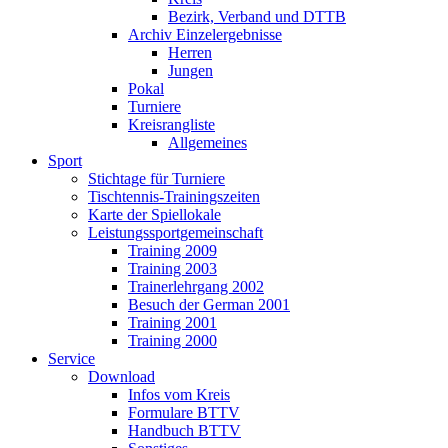
Bezirk, Verband und DTTB
Archiv Einzelergebnisse
Herren
Jungen
Pokal
Turniere
Kreisrangliste
Allgemeines
Sport
Stichtage für Turniere
Tischtennis-Trainingszeiten
Karte der Spiellokale
Leistungssportgemeinschaft
Training 2009
Training 2003
Trainerlehrgang 2002
Besuch der German 2001
Training 2001
Training 2000
Service
Download
Infos vom Kreis
Formulare BTTV
Handbuch BTTV