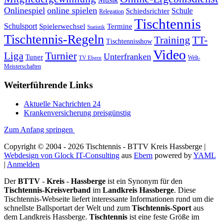
Onlinespiel
online spielen
Schule
Schiedsrichter
Relegation
Tischtennis
Schulsport
Spielerwechsel
Termine
Statistik
Tischtennis-Regeln
Training
TT-
Tischtennisshow
Video
Turnier
Liga
Unterfranken
Tuner
Welt-
TV Ebern
Meisterschaften
Weiterführende Links
Aktuelle Nachrichten 24
Krankenversicherung preisgünstig
Zum Anfang springen
Copyright © 2004 - 2026 Tischtennis - BTTV Kreis Hassberge |
Webdesign von Glock IT-Consulting
aus
Ebern
powered by
YAML
|
Anmelden
Der
BTTV
-
Kreis
-
Hassberge
ist ein Synonym für den
Tischtennis-Kreisverband
im
Landkreis Hassberge
. Diese
Tischtennis-Webseite liefert interessante Informationen rund um die
schnellste Ballsportart der Welt und zum
Tischtennis-Sport
aus
dem Landkreis Hassberge.
Tischtennis
ist eine feste Größe im