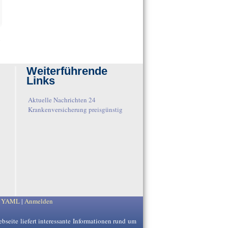
→
Weiterführende
Links
Aktuelle Nachrichten 24
Krankenversicherung preisgünstig
y
YAML
|
Anmelden
ebseite liefert interessante Informationen rund um