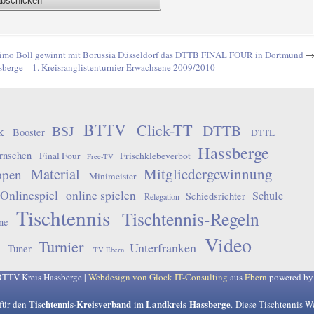
imo Boll gewinnt mit Borussia Düsseldorf das DTTB FINAL FOUR in Dortmund
berge – 1. Kreisranglistenturnier Erwachsene 2009/2010
BTTV
Click-TT
DTTB
BSJ
k
Booster
DTTL
Hassberge
rnsehen
Final Four
Frischklebeverbot
Free-TV
Material
Mitgliedergewinnung
ppen
Minimeister
Onlinespiel
online spielen
Schule
Schiedsrichter
Relegation
Tischtennis
Tischtennis-Regeln
ne
Video
Turnier
Unterfranken
Tuner
TV Ebern
BTTV Kreis Hassberge |
Webdesign von Glock IT-Consulting
aus
Ebern
powered b
Tischtennis-Kreisverband
Landkreis Hassberge
für den
im
. Diese Tischtennis-W