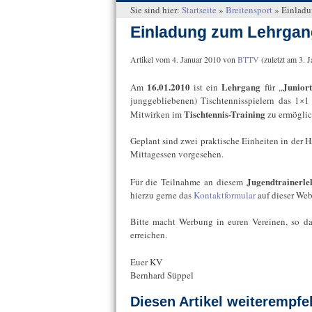
Sie sind hier:
Startseite
»
Breitensport
»
Einladu
Einladung zum Lehrgang 
Artikel vom
4. Januar 2010
von
BTTV
(zuletzt am
3. 
16.01.2010
Lehrgang
Juniort
Am
ist ein
für „
junggebliebenen) Tischtennisspielern das 1×1 
Tischtennis-Training
Mitwirken im
zu ermöglic
Geplant sind zwei praktische Einheiten in der
Mittagessen vorgesehen.
Jugendtrainerl
Für die Teilnahme an diesem
hierzu gerne das
Kontaktformular
auf dieser Web
Bitte macht Werbung in euren Vereinen, so da
erreichen.
Euer KV
Bernhard Süppel
Diesen Artikel weiterempfe