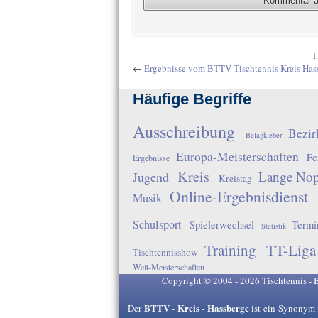
T
←
Ergebnisse vom BTTV Tischtennis Kreis Hass
Häufige Begriffe
Ausschreibung
Bezir
Belagkleber
Europa-Meisterschaften
Fe
Ergebnisse
Kreis
Lange No
Jugend
Kreistag
Online-Ergebnisdienst
Musik
Schulsport
Spielerwechsel
Termi
Statistik
Training
TT-Liga
Tischtennisshow
Welt-Meisterschaften
Copyright © 2004 - 2026 Tischtennis - 
BTTV
Kreis
Hassberge
Der
-
-
ist ein Synonym 