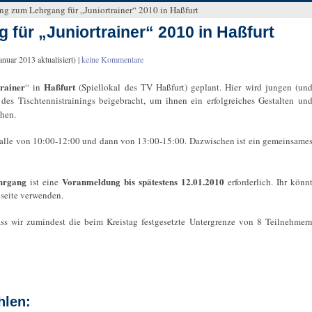
ng zum Lehrgang für „Juniortrainer“ 2010 in Haßfurt
für „Juniortrainer“ 2010 in Haßfurt
Januar 2013
aktualisiert) |
keine Kommentare
rainer
Haßfurt
“ in
(Spiellokal des TV Haßfurt) geplant. Hier wird jungen (un
des Tischtennistrainings beigebracht, um ihnen ein erfolgreiches Gestalten un
hen.
 Halle von 10:00-12:00 und dann von 13:00-15:00. Dazwischen ist ein gemeinsame
ehrgang
Voranmeldung
bis spätestens 12.01.2010
ist eine
erforderlich. Ihr könn
seite verwenden.
ss wir zumindest die beim Kreistag festgesetzte Untergrenze von 8 Teilnehmer
hlen: