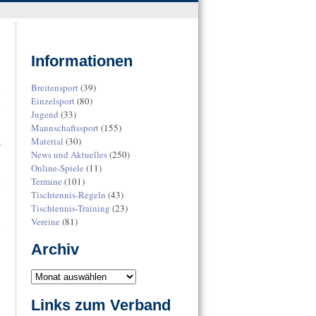
Informationen
Breitensport
(39)
d
Einzelsport
(80)
d
Jugend
(33)
Mannschaftssport
(155)
Material
(30)
s
News und Aktuelles
(250)
Online-Spiele
(11)
Termine
(101)
t
Tischtennis-Regeln
(43)
Tischtennis-Training
(23)
Vereine
(81)
n
Archiv
Links zum Verband