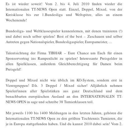
Es ist wieder soweit! Vom 2. bis 4. Juli 2010 finden wieder die
Internationalen TT-NEWS Open statt. Einzel, Doppel, Mixed, von der
Kreisklasse bis zur 1.Bundesliga und Weltspitze, alles an einem
Wochenende!
Bundesliga- und Weltklassespieler kennenlernen, mit denen trainieren (!)
und dabei noch selber spielen! Best of the best – Zuschauen und selber
Antreten gegen Nationalspieler, Bundesligaspieler, Europameister, …
Talentsichtung der Firma TIBHAR – Eure Chance um Euch für einen
Sponsorvertrag ins Rampenlicht zu spielen! Interessante Preisgelder in
allen Spielklassen, außerdem Gleichberechtigung für Damen beim
Preisgeld!
Doppel und Mixed nicht wie üblich im KO-System, sondern erst in
Vierergruppen! D.h. 3 Doppel / Mixed sicher! Alljährlich nehmen
Spieler/innen aller Spielstärken aus ganz Deutschland und dem
benachbarten europäischen Ausland an den INTERNATIONALEN TT-
NEWS OPEN in sage und schreibe 38 Turnierklassen teil.
Mit jeweils 1100 bis 1400 Meldungen in den letzten Jahren, gehören die
Internationalen TT-NEWS Open zu den größten Tischtennis Turnieren, die
je in Europa stattgefunden haben. Und du kannst 2010 dabei sein! Vom 2.