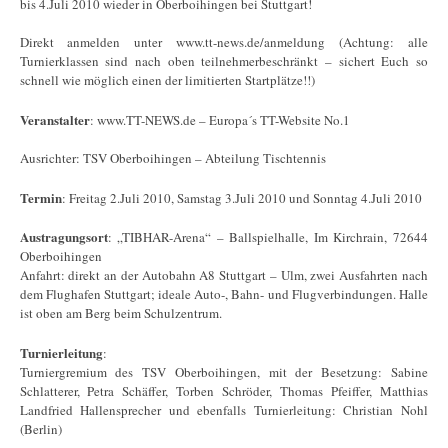
bis 4.Juli 2010 wieder in Oberboihingen bei Stuttgart!
Direkt anmelden unter www.tt-news.de/anmeldung (Achtung: alle
Turnierklassen sind nach oben teilnehmerbeschränkt – sichert Euch so
schnell wie möglich einen der limitierten Startplätze!!)
Veranstalter
: www.TT-NEWS.de – Europa´s TT-Website No.1
Ausrichter: TSV Oberboihingen – Abteilung Tischtennis
Termin
: Freitag 2.Juli 2010, Samstag 3.Juli 2010 und Sonntag 4.Juli 2010
Austragungsort
: „TIBHAR-Arena“ – Ballspielhalle, Im Kirchrain, 72644
Oberboihingen
Anfahrt: direkt an der Autobahn A8 Stuttgart – Ulm, zwei Ausfahrten nach
dem Flughafen Stuttgart; ideale Auto-, Bahn- und Flugverbindungen. Halle
ist oben am Berg beim Schulzentrum.
Turnierleitung
:
Turniergremium des TSV Oberboihingen, mit der Besetzung: Sabine
Schlatterer, Petra Schäffer, Torben Schröder, Thomas Pfeiffer, Matthias
Landfried Hallensprecher und ebenfalls Turnierleitung: Christian Nohl
(Berlin)