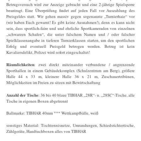
Betrugsversuch wird zur Anzeige gebracht und eine 2-jährige Spielsperre
beantragt. Eine Überprüfung findet auf jeden Fall vor Auszahlung des
Preisgeldes statt. Wir gehen massiv gegen sogenannte „Turnierhaie“ vor
(wir haben Euch gewarnt! Es gibt keine Ausnahmen!), denn es kann nicht
sein, dass sportlich-faire und und ehrliche Sportkameraden von einzelnen
„schwarzen Schafen“, die unter falschem Namen und / oder falscher
Spielklassenangabe in tieferen Turnierklassen starten, um den sportlichen
Erfolg und eventuell Preisgeld betrogen werden. Betrug ist kein
Kavaliersdelikt, Polizei wird sofort eingeschaltet!
Räumlichkeiten
: zwei direkt miteinander verbundene / angrenzende
Sporthallen in einem Gebäudekomplex (Schulzentrum am Berg), größere
Halle 44 x 33 m, kleinere Halle 36 x 21 m, Zuschauertribünen,
Möglichkeiten im Freien zu sitzen mit Bewirtschaftung
Anzahl der Tische
: 36 bis 40 blaue TIBHAR „28R“- u. „28SC“-Tische, alle
Tische in eigenen Boxen abgetrennt
Ballmarke: TIBHAR 40mm *** Wettkampfbälle, weiß
sonstiges Material: Tischtennisnetze, Umrandungen, Schiedsrichtertische,
Zählgeräte, Handtuchboxen alles von TIBHAR