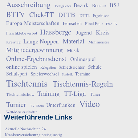
Ausschreibung
BSJ
Bezirk
Booster
Belagkleber
BTTV
Click-TT
DTTB
DTTL
Ergebnisse
Europa-Meisterschaften
Fernsehen
Final Four
Free-TV
Hassberge
Kreis
Jugend
Frischklebeverbot
Material
Lange Noppen
Kreistag
Minimeister
Mitgliedergewinnung
Musik
Online-Ergebnisdienst
Onlinespiel
online spielen
Schule
Schiedsrichter
Relegation
Schulsport
Spielerwechsel
Termine
Statistik
Tischtennis
Tischtennis-Regeln
Training
TT-Liga
Tuner
Tischtennisshow
Video
Turnier
Unterfranken
TV Ebern
Welt-Meisterschaften
Weiterführende Links
Aktuelle Nachrichten 24
Krankenversicherung preisgünstig