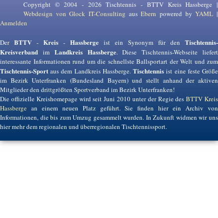
Copyright © 2004 - 2026 Tischtennis - BTTV Kreis Hassberge |
Webdesign von Glock IT-Consulting
aus
Ebern
powered by
YAML
Anmelden
BTTV
Kreis
Hassberge
Tischtennis-
Der
-
-
ist ein Synonym für den
Kreisverband
Landkreis Hassberge
im
. Diese Tischtennis-Webseite liefer
interessante Informationen rund um die schnellste Ballsportart der Welt und zum
Tischtennis-Sport
Tischtennis
aus dem Landkreis Hassberge.
ist eine feste Größ
im Bezirk Unterfranken (Bundesland Bayern) und stellt anhand der aktiven
Mitglieder den drittgrößten Sportverband im Bezirk Unterfranken!
Die offizielle Kreishomepage wird seit Juni 2010 unter der Regie des
BTTV Krei
Hassberge
an einem neuen Platz geführt. Sie finden hier ein Archiv von
Informationen, die bis zum Umzug gesammelt wurden. In Zukunft widmen wir uns
hier mehr dem regionalen und überregionalen Tischtennissport.