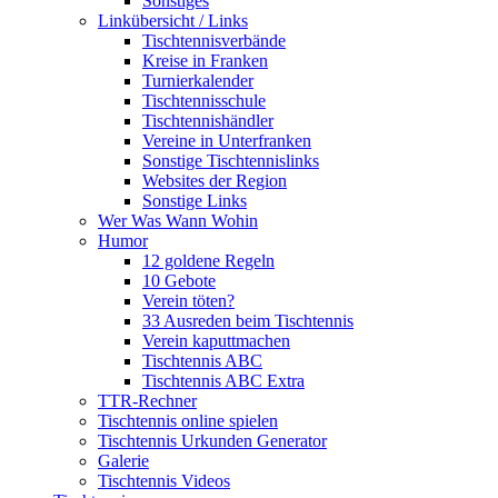
Sonstiges
Linkübersicht / Links
Tischtennisverbände
Kreise in Franken
Turnierkalender
Tischtennisschule
Tischtennishändler
Vereine in Unterfranken
Sonstige Tischtennislinks
Websites der Region
Sonstige Links
Wer Was Wann Wohin
Humor
12 goldene Regeln
10 Gebote
Verein töten?
33 Ausreden beim Tischtennis
Verein kaputtmachen
Tischtennis ABC
Tischtennis ABC Extra
TTR-Rechner
Tischtennis online spielen
Tischtennis Urkunden Generator
Galerie
Tischtennis Videos