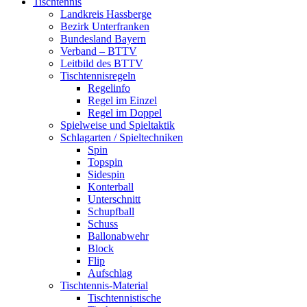
Tischtennis
Landkreis Hassberge
Bezirk Unterfranken
Bundesland Bayern
Verband – BTTV
Leitbild des BTTV
Tischtennisregeln
Regelinfo
Regel im Einzel
Regel im Doppel
Spielweise und Spieltaktik
Schlagarten / Spieltechniken
Spin
Topspin
Sidespin
Konterball
Unterschnitt
Schupfball
Schuss
Ballonabwehr
Block
Flip
Aufschlag
Tischtennis-Material
Tischtennistische