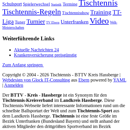
Tischtennis
Schulsport
Spielerwechsel
Termine
Statistik
Tischtennis-Regeln
Training
TT-
Tischtennisshow
Video
Turnier
Liga
Unterfranken
Tuner
Welt-
TV Ebern
Meisterschaften
Weiterführende Links
Aktuelle Nachrichten 24
Krankenversicherung preisgünstig
Zum Anfang springen
Copyright © 2004 - 2026 Tischtennis - BTTV Kreis Hassberge |
Webdesign von Glock IT-Consulting
aus
Ebern
powered by
YAML
|
Anmelden
Der
BTTV
-
Kreis
-
Hassberge
ist ein Synonym für den
Tischtennis-Kreisverband
im
Landkreis Hassberge
. Diese
Tischtennis-Webseite liefert interessante Informationen rund um die
schnellste Ballsportart der Welt und zum
Tischtennis-Sport
aus
dem Landkreis Hassberge.
Tischtennis
ist eine feste Größe im
Bezirk Unterfranken (Bundesland Bayern) und stellt anhand der
aktiven Mitglieder den drittgrößten Sportverband im Bezirk