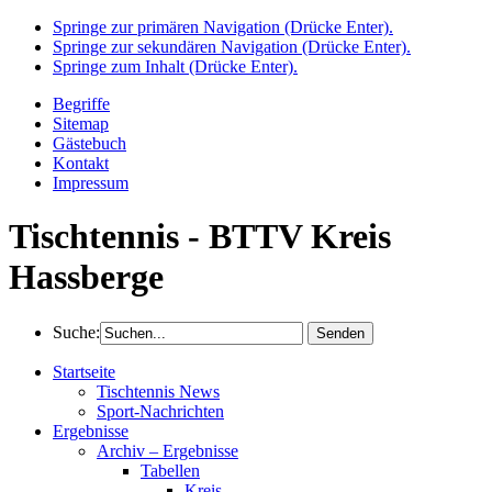
Springe zur primären Navigation (Drücke Enter).
Springe zur sekundären Navigation (Drücke Enter).
Springe zum Inhalt (Drücke Enter).
Begriffe
Sitemap
Gästebuch
Kontakt
Impressum
Tischtennis - BTTV Kreis
Hassberge
Suche:
Startseite
Tischtennis News
Sport-Nachrichten
Ergebnisse
Archiv – Ergebnisse
Tabellen
Kreis