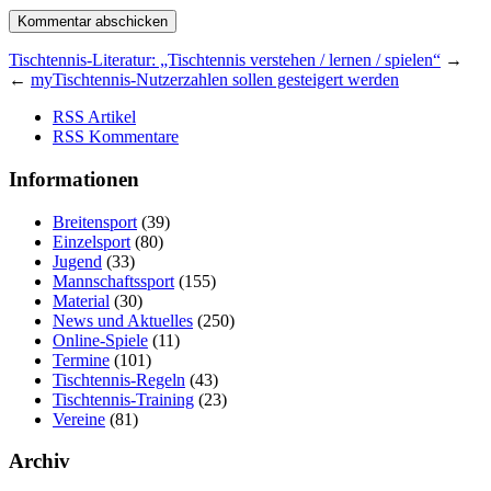
Tischtennis-Literatur: „Tischtennis verstehen / lernen / spielen“
→
←
myTischtennis-Nutzerzahlen sollen gesteigert werden
RSS Artikel
RSS Kommentare
Informationen
Breitensport
(39)
Einzelsport
(80)
Jugend
(33)
Mannschaftssport
(155)
Material
(30)
News und Aktuelles
(250)
Online-Spiele
(11)
Termine
(101)
Tischtennis-Regeln
(43)
Tischtennis-Training
(23)
Vereine
(81)
Archiv