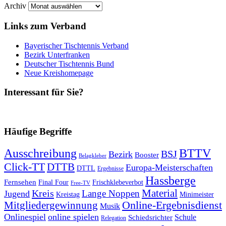
Archiv
Links zum Verband
Bayerischer Tischtennis Verband
Bezirk Unterfranken
Deutscher Tischtennis Bund
Neue Kreishomepage
Interessant für Sie?
Häufige Begriffe
Ausschreibung
BTTV
BSJ
Bezirk
Booster
Belagkleber
Click-TT
DTTB
Europa-Meisterschaften
DTTL
Ergebnisse
Hassberge
Fernsehen
Final Four
Frischklebeverbot
Free-TV
Kreis
Material
Lange Noppen
Jugend
Kreistag
Minimeister
Mitgliedergewinnung
Online-Ergebnisdienst
Musik
Onlinespiel
online spielen
Schule
Schiedsrichter
Relegation