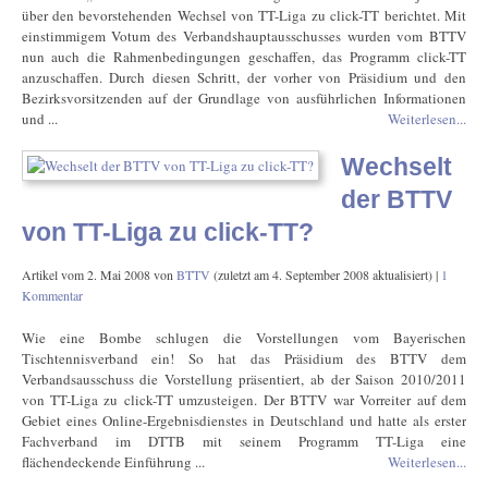
über den bevorstehenden Wechsel von TT-Liga zu click-TT berichtet. Mit
einstimmigem Votum des Verbandshauptausschusses wurden vom BTTV
nun auch die Rahmenbedingungen geschaffen, das Programm click-TT
anzuschaffen. Durch diesen Schritt, der vorher von Präsidium und den
Bezirksvorsitzenden auf der Grundlage von ausführlichen Informationen
und ...
Weiterlesen...
Wechselt
der BTTV
von TT-Liga zu click-TT?
Artikel vom
2. Mai 2008
von
BTTV
(zuletzt am
4. September 2008
aktualisiert) |
1
Kommentar
Wie eine Bombe schlugen die Vorstellungen vom Bayerischen
Tischtennisverband ein! So hat das Präsidium des BTTV dem
Verbandsausschuss die Vorstellung präsentiert, ab der Saison 2010/2011
von TT-Liga zu click-TT umzusteigen. Der BTTV war Vorreiter auf dem
Gebiet eines Online-Ergebnisdienstes in Deutschland und hatte als erster
Fachverband im DTTB mit seinem Programm TT-Liga eine
flächendeckende Einführung ...
Weiterlesen...