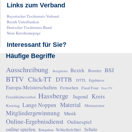
Links zum Verband
Bayerischer Tischtennis Verband
Bezirk Unterfranken
Deutscher Tischtennis Bund
Neue Kreishomepage
Interessant für Sie?
Häufige Begriffe
Ausschreibung
BSJ
Bezirk
Booster
Belagkleber
BTTV
Click-TT
DTTB
DTTL
Ergebnisse
Europa-Meisterschaften
Fernsehen
Final Four
Free-TV
Hassberge
Kreis
Jugend
Frischklebeverbot
Material
Lange Noppen
Kreistag
Minimeister
Mitgliedergewinnung
Musik
Online-Ergebnisdienst
Onlinespiel
online spielen
Schule
Schiedsrichter
Relegation