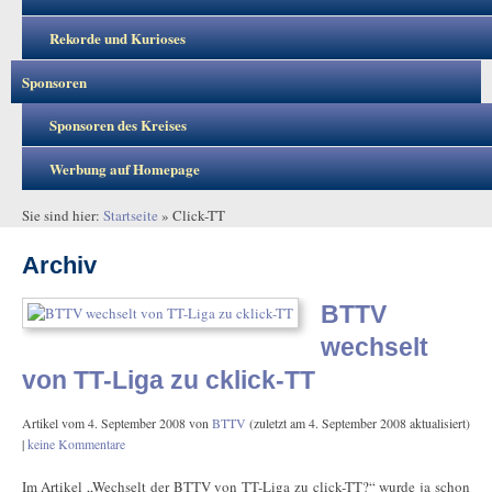
Rekorde und Kurioses
Sponsoren
Sponsoren des Kreises
Werbung auf Homepage
Sie sind hier:
Startseite
»
Click-TT
Archiv
BTTV
wechselt
von TT-Liga zu cklick-TT
Artikel vom
4. September 2008
von
BTTV
(zuletzt am
4. September 2008
aktualisiert)
|
keine Kommentare
Im Artikel „Wechselt der BTTV von TT-Liga zu click-TT?“ wurde ja schon