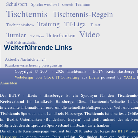
Schulsport
Spielerwechsel
Termine
Statistik
Tischtennis
Tischtennis-Regeln
Training
TT-Liga
Tuner
Tischtennisshow
Video
Turnier
Unterfranken
TV Ebern
Welt-Meisterschaften
Weiterführende Links
Aktuelle Nachrichten 24
Krankenversicherung preisgünstig
Copyright © 2004 - 2026 Tischtennis - BTTV Kreis Hassberge |
Webdesign von Glock IT-Consulting
aus
Ebern
powered by
YAML
Anmelden
BTTV
Kreis
Hassberge
Tischtennis-
Der
-
-
ist ein Synonym für den
Kreisverband
Landkreis Hassberge
im
. Diese Tischtennis-Webseite liefer
interessante Informationen rund um die schnellste Ballsportart der Welt und zum
Tischtennis-Sport
Tischtennis
aus dem Landkreis Hassberge.
ist eine feste Größ
im Bezirk Unterfranken (Bundesland Bayern) und stellt anhand der aktiven
Mitglieder den drittgrößten Sportverband im Bezirk Unterfranken!
Die offizielle Kreishomepage wird seit Juni 2010 unter der Regie des
BTTV Krei
Hassberge
an einem neuen Platz geführt. Sie finden hier ein Archiv von