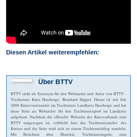
Diesen Artikel weiterempfehlen:
Über
BTTV
BTTV steht als Synonym für den Webmaster und Autor von BTTV -
Tischtennis Kreis Hassberge: Bernhard Süppel. Dieser ist seit Juli
2000 Kreisvorsitzender im Tischtennis Landkreis Hassberge und hat
diese Seite als Webarchiv für den Tischtennissport im Landkreis
aufgebaut. Nachdem die offizielle Webseite des Kreisverbands zum
BTTV umgezogen ist, verbleibt hier das Tischtennisarchiv des
Kreises und die Seite wird sich zu einem Tischtennisblog wandeln.
Mit Berichten über Material, Tischtennisregeln, zum