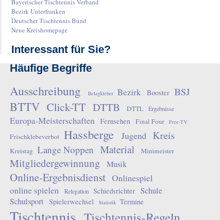
Bayerischer Tischtennis Verband
Bezirk Unterfranken
Deutscher Tischtennis Bund
Neue Kreishomepage
Interessant für Sie?
Häufige Begriffe
Ausschreibung
BSJ
Bezirk
Booster
Belagkleber
BTTV
Click-TT
DTTB
DTTL
Ergebnisse
Europa-Meisterschaften
Fernsehen
Final Four
Free-TV
Hassberge
Kreis
Jugend
Frischklebeverbot
Material
Lange Noppen
Kreistag
Minimeister
Mitgliedergewinnung
Musik
Online-Ergebnisdienst
Onlinespiel
online spielen
Schule
Schiedsrichter
Relegation
Schulsport
Spielerwechsel
Termine
Statistik
Tischtennis
Tischtennis-Regeln