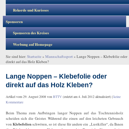
Rekorde und Kurioses
Sponsoren
Sponsoren des Kreises
Werbung auf Homepage
Sie sind hier:
Startseite
»
Mannschaftssport
»
Lange Noppen – Klebefolie oder
direkt auf das Holz Kleben?
Lange Noppen – Klebefolie oder
direkt auf das Holz Kleben?
Artikel vom
29. August 2008
von
BTTV
(zuletzt am
4. Juli 2012
aktualisiert) |
keine
Kommentare
Beim Thema zum Aufbringen langer Noppen auf das Tischtennisholz
scheiden sich die Geister. Während die einen auf den leicheten Gebrauch
Klebefolien
von
schwören, so ist diese für andere ein „Lustkiller“, da Ihnen