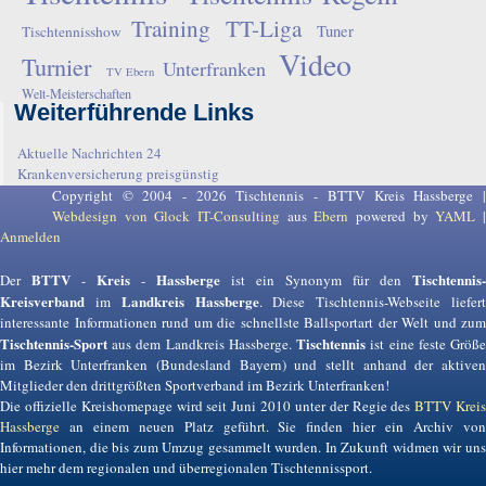
Training
TT-Liga
Tuner
Tischtennisshow
Video
Turnier
Unterfranken
TV Ebern
Welt-Meisterschaften
Weiterführende Links
Aktuelle Nachrichten 24
Krankenversicherung preisgünstig
Copyright © 2004 - 2026 Tischtennis - BTTV Kreis Hassberge |
Webdesign von Glock IT-Consulting
aus
Ebern
powered by
YAML
Anmelden
BTTV
Kreis
Hassberge
Tischtennis-
Der
-
-
ist ein Synonym für den
Kreisverband
Landkreis Hassberge
im
. Diese Tischtennis-Webseite liefer
interessante Informationen rund um die schnellste Ballsportart der Welt und zum
Tischtennis-Sport
Tischtennis
aus dem Landkreis Hassberge.
ist eine feste Größ
im Bezirk Unterfranken (Bundesland Bayern) und stellt anhand der aktiven
Mitglieder den drittgrößten Sportverband im Bezirk Unterfranken!
Die offizielle Kreishomepage wird seit Juni 2010 unter der Regie des
BTTV Krei
Hassberge
an einem neuen Platz geführt. Sie finden hier ein Archiv von
Informationen, die bis zum Umzug gesammelt wurden. In Zukunft widmen wir uns
hier mehr dem regionalen und überregionalen Tischtennissport.