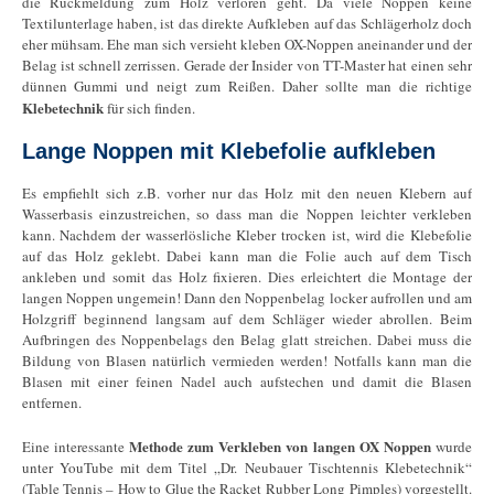
die Rückmeldung zum Holz verloren geht. Da viele Noppen keine
Textilunterlage haben, ist das direkte Aufkleben auf das Schlägerholz doch
eher mühsam. Ehe man sich versieht kleben OX-Noppen aneinander und der
Belag ist schnell zerrissen. Gerade der Insider von TT-Master hat einen sehr
dünnen Gummi und neigt zum Reißen. Daher sollte man die richtige
Klebetechnik
für sich finden.
Lange Noppen mit Klebefolie aufkleben
Es empfiehlt sich z.B. vorher nur das Holz mit den neuen Klebern auf
Wasserbasis einzustreichen, so dass man die Noppen leichter verkleben
kann. Nachdem der wasserlösliche Kleber trocken ist, wird die Klebefolie
auf das Holz geklebt. Dabei kann man die Folie auch auf dem Tisch
ankleben und somit das Holz fixieren. Dies erleichtert die Montage der
langen Noppen ungemein! Dann den Noppenbelag locker aufrollen und am
Holzgriff beginnend langsam auf dem Schläger wieder abrollen. Beim
Aufbringen des Noppenbelags den Belag glatt streichen. Dabei muss die
Bildung von Blasen natürlich vermieden werden! Notfalls kann man die
Blasen mit einer feinen Nadel auch aufstechen und damit die Blasen
entfernen.
Methode zum Verkleben von langen OX Noppen
Eine interessante
wurde
unter YouTube mit dem Titel „Dr. Neubauer Tischtennis Klebetechnik“
(Table Tennis – How to Glue the Racket Rubber Long Pimples) vorgestellt.