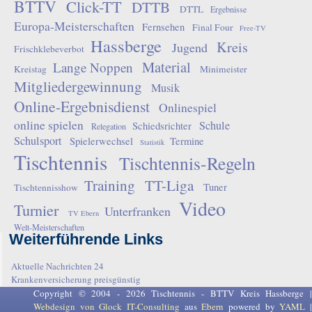
BTTV
Click-TT
DTTB
DTTL
Ergebnisse
Europa-Meisterschaften
Fernsehen
Final Four
Free-TV
Hassberge
Kreis
Jugend
Frischklebeverbot
Material
Lange Noppen
Kreistag
Minimeister
Mitgliedergewinnung
Musik
Online-Ergebnisdienst
Onlinespiel
online spielen
Schule
Schiedsrichter
Relegation
Schulsport
Spielerwechsel
Termine
Statistik
Tischtennis
Tischtennis-Regeln
Training
TT-Liga
Tuner
Tischtennisshow
Video
Turnier
Unterfranken
TV Ebern
Welt-Meisterschaften
Weiterführende Links
Aktuelle Nachrichten 24
Krankenversicherung preisgünstig
Copyright © 2004 - 2026 Tischtennis - BTTV Kreis Hassberge |
Webdesign von Glock IT-Consulting
aus
Ebern
powered by
YAML