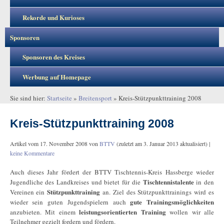
Rekorde und Kurioses
Sponsoren
Sponsoren des Kreises
Werbung auf Homepage
Sie sind hier:
Startseite
»
Breitensport
»
Kreis-Stützpunkttraining 2008
Kreis-Stützpunkttraining 2008
Artikel vom
17. November 2008
von
BTTV
(zuletzt am
3. Januar 2013
aktualisiert) |
keine Kommentare
Auch dieses Jahr fördert der BTTV Tischtennis-Kreis Hassberge wieder
Tischtennistalente
Jugendliche des Landkreises und bietet für die
in den
Stützpunkttraining
Vereinen ein
an. Ziel des Stützpunkttrainings wird es
gute Trainingsmöglichkeiten
wieder sein guten Jugendspielern auch
leistungsorientierten
Training
anzubieten. Mit einem
wollen wir alle
Teilnehmer gezielt fordern und fördern.