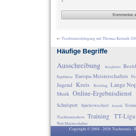
*
←
Tischtennislehrgang mit Thomas Keinath 20
Häufige Begriffe
Ausschreibung
Bezir
Belagkleber
Europa-Meisterschaften
Fe
Ergebnisse
Kreis
Lange No
Jugend
Kreistag
Online-Ergebnisdienst
Musik
Schulsport
Spielerwechsel
Termi
Statistik
Training
TT-Liga
Tischtennisshow
Welt-Meisterschaften
Copyright © 2004 - 2026 Tischtennis - 