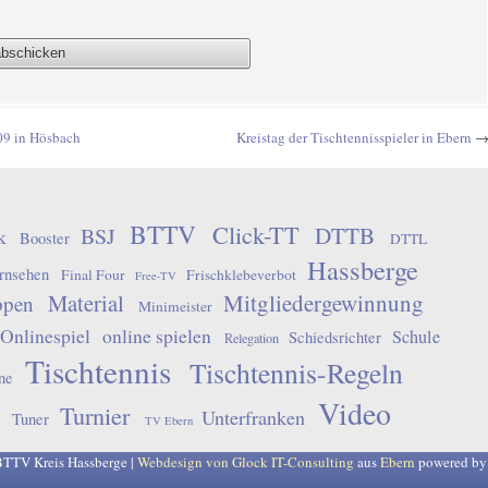
09 in Hösbach
Kreistag der Tischtennisspieler in Ebern
BTTV
Click-TT
DTTB
BSJ
k
Booster
DTTL
Hassberge
rnsehen
Final Four
Frischklebeverbot
Free-TV
Material
Mitgliedergewinnung
ppen
Minimeister
Onlinespiel
online spielen
Schule
Schiedsrichter
Relegation
Tischtennis
Tischtennis-Regeln
ne
Video
Turnier
Unterfranken
Tuner
TV Ebern
BTTV Kreis Hassberge |
Webdesign von Glock IT-Consulting
aus
Ebern
powered b