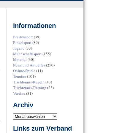
Informationen
Breitensport
(39)
Einzelsport
(80)
Jugend
(33)
Mannschaftssport
(155)
n
Material
(30)
n
News und Aktuelles
(250)
e
Online-Spiele
(11)
Termine
(101)
Tischtennis-Regeln
(43)
Tischtennis-Training
(23)
Vereine
(81)
Archiv
m
Links zum Verband