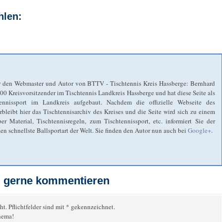
hlen:
 den Webmaster und Autor von BTTV - Tischtennis Kreis Hassberge: Bernhard
2000 Kreisvorsitzender im Tischtennis Landkreis Hassberge und hat diese Seite als
ennissport im Landkreis aufgebaut. Nachdem die offizielle Webseite des
eibt hier das Tischtennisarchiv des Kreises und die Seite wird sich zu einem
r Material, Tischtennisregeln, zum Tischtennissport, etc. informiert Sie der
n schnellste Ballsportart der Welt. Sie finden den Autor nun auch bei
Google+
.
el gerne kommentieren
ht. Pflichtfelder sind mit * gekennzeichnet.
hema!