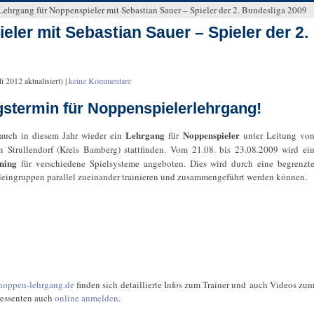
Lehrgang für Noppenspieler mit Sebastian Sauer – Spieler der 2. Bundesliga 2009
ler mit Sebastian Sauer – Spieler der 2.
li 2012
aktualisiert) |
keine Kommentare
stermin für Noppenspielerlehrgang!
Lehrgang
Noppenspieler
 auch in diesem Jahr wieder ein
für
unter Leitung vo
n Strullendorf (Kreis Bamberg) stattfinden. Vom 21.08. bis 23.08.2009 wird ei
ining
für verschiedene Spielsysteme angeboten. Dies wird durch eine begrenzt
leingruppen parallel zueinander trainieren und zusammengeführt werden können.
oppen-lehrgang.de
finden sich detaillierte Infos zum Trainer und auch Videos zu
ressenten auch
online anmelden
.