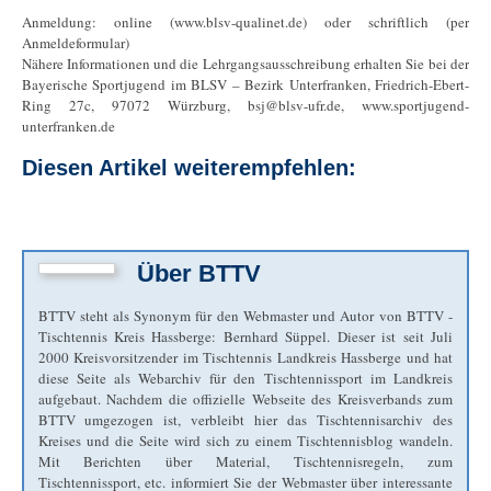
Anmeldung: online (www.blsv-qualinet.de) oder schriftlich (per
Anmeldeformular)
Nähere Informationen und die Lehrgangsausschreibung erhalten Sie bei der
Bayerische Sportjugend im BLSV – Bezirk Unterfranken, Friedrich-Ebert-
Ring 27c, 97072 Würzburg, bsj@blsv-ufr.de, www.sportjugend-
unterfranken.de
Diesen Artikel weiterempfehlen:
Über
BTTV
BTTV steht als Synonym für den Webmaster und Autor von BTTV -
Tischtennis Kreis Hassberge: Bernhard Süppel. Dieser ist seit Juli
2000 Kreisvorsitzender im Tischtennis Landkreis Hassberge und hat
diese Seite als Webarchiv für den Tischtennissport im Landkreis
aufgebaut. Nachdem die offizielle Webseite des Kreisverbands zum
BTTV umgezogen ist, verbleibt hier das Tischtennisarchiv des
Kreises und die Seite wird sich zu einem Tischtennisblog wandeln.
Mit Berichten über Material, Tischtennisregeln, zum
Tischtennissport, etc. informiert Sie der Webmaster über interessante