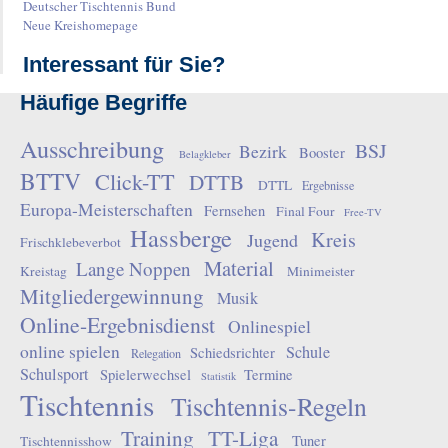
Deutscher Tischtennis Bund
Neue Kreishomepage
Interessant für Sie?
Häufige Begriffe
Ausschreibung
BSJ
Bezirk
Booster
Belagkleber
BTTV
Click-TT
DTTB
DTTL
Ergebnisse
Europa-Meisterschaften
Fernsehen
Final Four
Free-TV
Hassberge
Kreis
Jugend
Frischklebeverbot
Material
Lange Noppen
Kreistag
Minimeister
Mitgliedergewinnung
Musik
Online-Ergebnisdienst
Onlinespiel
online spielen
Schule
Schiedsrichter
Relegation
Schulsport
Spielerwechsel
Termine
Statistik
Tischtennis
Tischtennis-Regeln
Training
TT-Liga
Tuner
Tischtennisshow