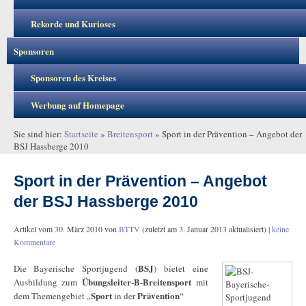
Rekorde und Kurioses
Sponsoren
Sponsoren des Kreises
Werbung auf Homepage
Sie sind hier:
Startseite
»
Breitensport
»
Sport in der Prävention – Angebot der
BSJ Hassberge 2010
Sport in der Prävention – Angebot
der BSJ Hassberge 2010
Artikel vom
30. März 2010
von
BTTV
(zuletzt am
3. Januar 2013
aktualisiert) |
keine
Kommentare
BSJ
Die Bayerische Sportjugend (
) bietet eine
Übungsleiter-B-Breitensport
Ausbildung zum
mit
Sport
Prävention
dem Themengebiet „
in der
“