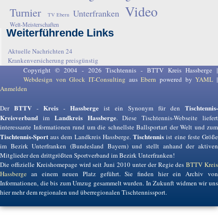
Video
Turnier
Unterfranken
TV Ebern
Welt-Meisterschaften
Weiterführende Links
Aktuelle Nachrichten 24
Krankenversicherung preisgünstig
Copyright © 2004 - 2026 Tischtennis - BTTV Kreis Hassberge |
Webdesign von Glock IT-Consulting
aus
Ebern
powered by
YAML
Anmelden
BTTV
Kreis
Hassberge
Tischtennis-
Der
-
-
ist ein Synonym für den
Kreisverband
Landkreis Hassberge
im
. Diese Tischtennis-Webseite liefer
interessante Informationen rund um die schnellste Ballsportart der Welt und zum
Tischtennis-Sport
Tischtennis
aus dem Landkreis Hassberge.
ist eine feste Größ
im Bezirk Unterfranken (Bundesland Bayern) und stellt anhand der aktiven
Mitglieder den drittgrößten Sportverband im Bezirk Unterfranken!
Die offizielle Kreishomepage wird seit Juni 2010 unter der Regie des
BTTV Krei
Hassberge
an einem neuen Platz geführt. Sie finden hier ein Archiv von
Informationen, die bis zum Umzug gesammelt wurden. In Zukunft widmen wir uns
hier mehr dem regionalen und überregionalen Tischtennissport.