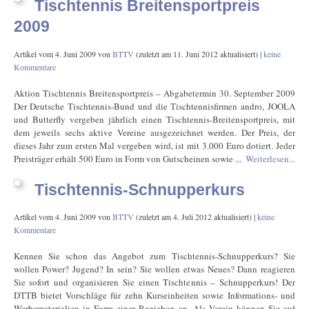
Tischtennis Breitensportpreis
2009
Artikel vom
4. Juni 2009
von
BTTV
(zuletzt am
11. Juni 2012
aktualisiert) |
keine
Kommentare
Aktion Tischtennis Breitensportpreis – Abgabetermin 30. September 2009
Der Deutsche Tischtennis-Bund und die Tischtennisfirmen andro, JOOLA
und Butterfly vergeben jährlich einen Tischtennis-Breitensportpreis, mit
dem jeweils sechs aktive Vereine ausgezeichnet werden. Der Preis, der
dieses Jahr zum ersten Mal vergeben wird, ist mit 3.000 Euro dotiert. Jeder
Preisträger erhält 500 Euro in Form von Gutscheinen sowie ...
Weiterlesen...
Tischtennis-Schnupperkurs
Artikel vom
4. Juni 2009
von
BTTV
(zuletzt am
4. Juli 2012
aktualisiert) |
keine
Kommentare
Kennen Sie schon das Angebot zum Tischtennis-Schnupperkurs? Sie
wollen Power? Jugend? In sein? Sie wollen etwas Neues? Dann reagieren
Sie sofort und organisieren Sie einen Tischtennis – Schnupperkurs! Der
DTTB bietet Vorschläge für zehn Kurseinheiten sowie Informations- und
Werbematerialien in Form einer Regiebox an. Als Verein können Sie auf