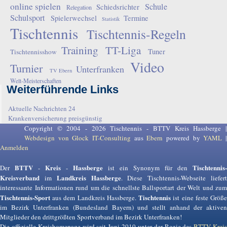
online spielen
Schule
Schiedsrichter
Relegation
Schulsport
Spielerwechsel
Termine
Statistik
Tischtennis
Tischtennis-Regeln
Training
TT-Liga
Tuner
Tischtennisshow
Video
Turnier
Unterfranken
TV Ebern
Welt-Meisterschaften
Weiterführende Links
Aktuelle Nachrichten 24
Krankenversicherung preisgünstig
Copyright © 2004 - 2026 Tischtennis - BTTV Kreis Hassberge |
Webdesign von Glock IT-Consulting
aus
Ebern
powered by
YAML
Anmelden
BTTV
Kreis
Hassberge
Tischtennis-
Der
-
-
ist ein Synonym für den
Kreisverband
Landkreis Hassberge
im
. Diese Tischtennis-Webseite liefer
interessante Informationen rund um die schnellste Ballsportart der Welt und zum
Tischtennis-Sport
Tischtennis
aus dem Landkreis Hassberge.
ist eine feste Größ
im Bezirk Unterfranken (Bundesland Bayern) und stellt anhand der aktiven
Mitglieder den drittgrößten Sportverband im Bezirk Unterfranken!
Die offizielle Kreishomepage wird seit Juni 2010 unter der Regie des
BTTV Krei