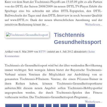
Kurz vor dem Start der Tischtennis Playoffs am 15.05.09 gibt es alle Partien
von der DTTL der Saison 2008/2009 im neuen DTTL.TV-Player. Erlebt die
Spieltage eins bis achtzehn mit allen DTTL-Topspielen, den DTTL-
Ballwechseln des Tages und dem DTTL-Interview in noch besserer Qualität
auf www.DTTL.tv. Dank der neuen übersichtlichen Anordnung und der
intuitiven Bedienung könnt ihr ...
Weiterlesen...
Tischtennis
Gesundheitssport
Artikel vom
8. Mai 2009
von
BTTV
(zuletzt am
4. Juli 2012
aktualisiert) |
keine
Kommentare
Tischtennis als Gesundheitssport wird bei der älter werdenden Bevölkerung
immer wichtiger. Seit wenigen Jahren bietet der Bayerische Tischtennis-
Verband seinen Vereinen die Möglichkeit zur Ausbildung von so
genannten Tischtennis-P-Trainern. Vereine, die einen P-Lizenz-Trainer in
ihren Reihen haben, können Tischtennis-Gesundheitssportkurse
anbieten.Mit diesem neuen Angebot sollen Tischtennis-Hobbysportler
angesprochen werden, die durch Tischtennis-Spielen ihre Fitness
verbessern wollen. Das Tischtennis-Gesundheitssport-Programm ...
Weiterlesen...