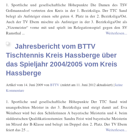
1. Sportliche und gesellschaftliche Höhepunkte Die Damen des TSV
Goßmannsdorf vertreten den Kreis in der 1. Bezirksliga. Der TTC Sand
belegt als Aufsteiger einen sehr guten 4. Platz in der 2. Bezirksliga/Ost.
Auch der TV Ebern mischte als Aufsteiger in der 3. Bezirksliga/Ost als
„Vizemeister“ vorne mit und spielt im Relegationsspiel gegen den SV
Ramsthal ...
Weiterlesen...
Jahresbericht vom BTTV
Tischtennis Kreis Hassberge über
das Spieljahr 2004/2005 vom Kreis
Hassberge
Artikel vom
14. Juni 2009
von
BTTV
(zuletzt am
11. Juni 2012
aktualisiert) |
keine
Kommentare
1. Sportliche und gesellschaftliche Höhepunkte Der TTC Sand wird
unangefochten Meister in der 3. Bezirksliga und steigt damit auf. Eva
Weinbeer wird bei den Schülerinnen A bayerische Meisterin und 4. beim
süddeutschen Qualifikationsturnier. Sandra Feist wird bayerische Meisterin
im Mixed der B-Klasse und belegt im Doppel den 2. Platz. Der TV Ebern
feiert das 25 ...
Weiterlesen...