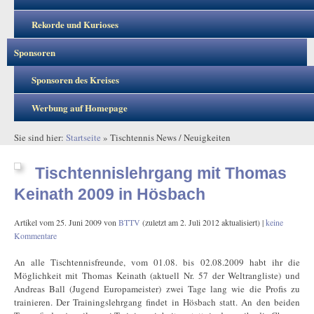
Rekorde und Kurioses
Sponsoren
Sponsoren des Kreises
Werbung auf Homepage
Sie sind hier:
Startseite
»
Tischtennis News / Neuigkeiten
Tischtennislehrgang mit Thomas
Keinath 2009 in Hösbach
Artikel vom
25. Juni 2009
von
BTTV
(zuletzt am
2. Juli 2012
aktualisiert) |
keine
Kommentare
An alle Tischtennisfreunde, vom 01.08. bis 02.08.2009 habt ihr die
Möglichkeit mit Thomas Keinath (aktuell Nr. 57 der Weltrangliste) und
Andreas Ball (Jugend Europameister) zwei Tage lang wie die Profis zu
trainieren. Der Trainingslehrgang findet in Hösbach statt. An den beiden