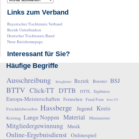
Links zum Verband
Bayerischer Tischtennis Verband
Bezirk Unterfranken
Deutscher Tischtennis Bund
Neue Kreishomepage
Interessant für Sie?
Häufige Begriffe
Ausschreibung
BSJ
Bezirk
Booster
Belagkleber
BTTV
Click-TT
DTTB
DTTL
Ergebnisse
Europa-Meisterschaften
Fernsehen
Final Four
Free-TV
Hassberge
Kreis
Jugend
Frischklebeverbot
Material
Lange Noppen
Kreistag
Minimeister
Mitgliedergewinnung
Musik
Online-Ergebnisdienst
Onlinespiel