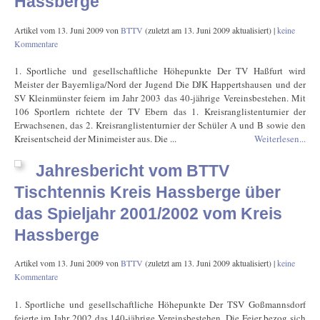
Hassberge
Artikel vom
13. Juni 2009
von
BTTV
(zuletzt am
13. Juni 2009
aktualisiert) |
keine
Kommentare
1. Sportliche und gesellschaftliche Höhepunkte Der TV Haßfurt wird
Meister der Bayernliga/Nord der Jugend Die DJK Happertshausen und der
SV Kleinmünster feiern im Jahr 2003 das 40-jährige Vereinsbestehen. Mit
106 Sportlern richtete der TV Ebern das 1. Kreisranglistenturnier der
Erwachsenen, das 2. Kreisranglistenturnier der Schüler A und B sowie den
Kreisentscheid der Minimeister aus. Die ...
Weiterlesen...
Jahresbericht vom BTTV
Tischtennis Kreis Hassberge über
das Spieljahr 2001/2002 vom Kreis
Hassberge
Artikel vom
13. Juni 2009
von
BTTV
(zuletzt am
13. Juni 2009
aktualisiert) |
keine
Kommentare
1. Sportliche und gesellschaftliche Höhepunkte Der TSV Goßmannsdorf
feierte im Jahr 2002 das 140-jährige Vereinsbestehen. Die Feier bezog sich