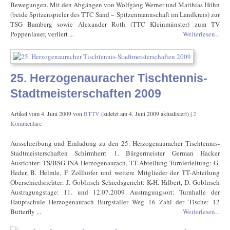
Bewegungen. Mit den Abgängen von Wolfgang Werner und Matthias Höhn
(beide Spitzenspieler des TTC Sand – Spitzenmannschaft im Landkreis) zur
TSG Bamberg sowie Alexander Roth (TTC Kleinmünster) zum TV
Poppenlauer, verliert ...
Weiterlesen...
25. Herzogenauracher Tischtennis-
Stadtmeisterschaften 2009
Artikel vom
4. Juni 2009
von
BTTV
(zuletzt am
4. Juni 2009
aktualisiert) |
2
Kommentare
Ausschreibung und Einladung zu den 25. Herzogenauracher Tischtennis-
Stadtmeisterschaften Schirmherr: 1. Bürgermeister German Hacker
Ausrichter: TS/BSG INA Herzogenaurach, TT-Abteilung Turnierleitung: G.
Heder, B. Helmle, F. Zollhöfer und weitere Mitglieder der TT-Abteilung
Oberschiedsrichter: J. Goblirsch Schiedsgericht: K-H. Hilbert, D. Goblirsch
Austragungstage: 11. und 12.07.2009 Austragungsort: Turnhalle der
Hauptschule Herzogenaurach Burgstaller Weg 16 Zahl der Tische: 12
Butterfly ...
Weiterlesen...